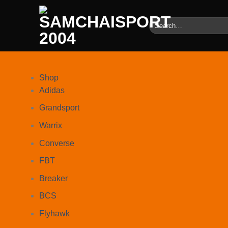
Skip
to
Search
content
for:
Shop
Adidas
Grandsport
Warrix
Converse
FBT
Breaker
BCS
Flyhawk