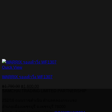
Quick View
WARRIX รองเท้าวิ่ง WF1307
Original
Current
฿
1,790.00
฿
1,600.00
price
price
SAMCHAI TRADING LIMITED PARTNERSHIP
was:
is:
฿1,790.00.
฿1,600.00.
252/16 ถนนราชดำเนิน ตำบลคลองกระแชง
อำเภอเมืองเพชรบุรี จ.เพชรบุรี 76000