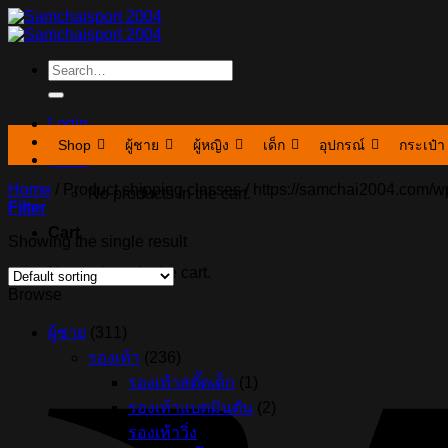
Skip
to
content
Search
for:
Login
Shop
ผู้ชาย
ผู้หญิง
เด็ก
อุปกรณ์
กระเป๋า
฿
0.00
Home
/
Product shipping classes
/
https://samchai2004.com/w
No products in the cart.
Filter
Cart
Showing the single result
No products in the cart.
Browse
ผู้ชาย
(311)
รองเท้า
(236)
รองเท้าสตั๊ดเด็ก
(1)
รองเท้าแบดมินตัน
(2)
รองเท้าวิ่ง
(57)