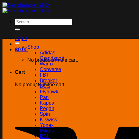
Skip
to
content
Search
for:
Login
Shop
฿
0.00
Adidas
Grandsport
No products in the cart.
Warrix
Converse
Cart
FBT
Breaker
No products in the cart.
BCS
Flyhawk
Pan
Kappa
Pegan
Spin
K-swiss
Yonex
Mikasa
RSL