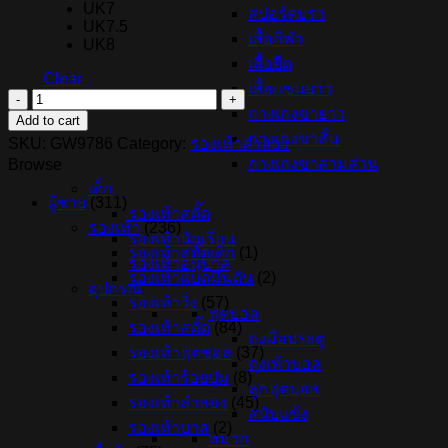
UK7
สปอร์ตบรา
UK7.5
เสื้อกีฬา
UK8
เสื้อยืด
Clear
เสื้อแขนยาว
รองเท้า
กางเกงขายาว
Add to cart
ลำลอง
กางเกงขาสั้น
SKU:
GW9786
Category:
รองเท้าลำลอง
ผู้
กางเกงขาสามส่วน
Browse
หญิง
เด็ก
ADIDAS
ผู้ชาย
(311)
รองเท้าสตั๊ด
COURT
รองเท้า
(236)
PLATFORM
รองเท้านักเรียน
-
รองเท้าสตั๊ดเด็ก
(1)
รองเท้าอนุบาล
Cloud
รองเท้าแบดมินตัน
(2)
White/Gold
อุปกรณ์
รองเท้าวิ่ง
(57)
Metallic
ฟุตบอล
(GW9786)
รองเท้าสตั๊ด
(84)
ถุงมือประตู
quantity
รองเท้าฟุตซอล
(37)
ถุงเท้าบอล
รองเท้าร้อยปุ่ม
(8)
ลูกฟุตบอล
รองเท้าลำลอง
(45)
สนับแข้ง
รองเท้าบาส
(2)
หมวก