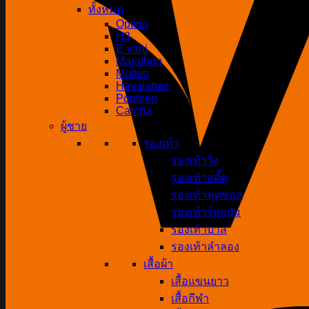
ทั้งหมด
Option
H3
E-vani
Marathon
Molten
Havaianas
Popteen
Carcha
ผู้ชาย
รองเท้า
รองเท้าวิ่ง
รองเท้าสตั๊ด
รองเท้าฟุตซอล
รองเท้าร้อยปุ่ม
รองเท้าบาส
รองเท้าลำลอง
เสื้อผ้า
เสื้อแขนยาว
เสื้อกีฬา