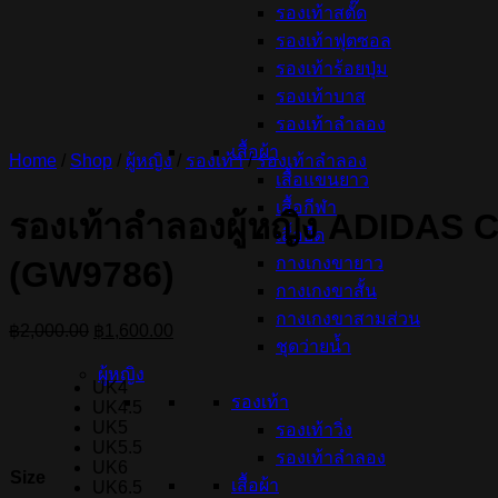
รองเท้าสตั๊ด
รองเท้าฟุตซอล
รองเท้าร้อยปุ่ม
รองเท้าบาส
รองเท้าลำลอง
เสื้อผ้า
Home
/
Shop
/
ผู้หญิง
/
รองเท้า
/
รองเท้าลำลอง
เสื้อแขนยาว
เสื้อกีฬา
รองเท้าลำลองผู้หญิง ADIDAS
เสื้อยืด
กางเกงขายาว
(GW9786)
กางเกงขาสั้น
กางเกงขาสามส่วน
Original
Current
฿
2,000.00
฿
1,600.00
ชุดว่ายน้ำ
price
price
was:
is:
ผู้หญิง
UK4
฿2,000.00.
฿1,600.00.
รองเท้า
UK4.5
UK5
รองเท้าวิ่ง
UK5.5
รองเท้าลำลอง
UK6
Size
เสื้อผ้า
UK6.5