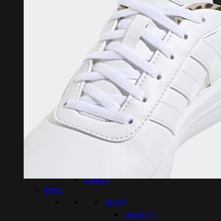
Breaker
BCS
Flyhawk
Pan
Kappa
Pegan
Spin
K-swiss
Yonex
Mikasa
RSL
ทั้งหมด
Option
H3
E-vani
Marathon
Molten
Havaianas
Popteen
Carcha
ผู้ชาย
รองเท้า
รองเท้าวิ่ง