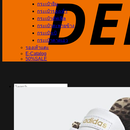
กระเป๋ายิม
กระเป๋ารองเท้า
กระเป๋าดัฟเฟิล
กระเป๋าสะพายข้าง
กระเป๋าเป้
กระเป๋าคาดเอว
รองเท้าแตะ
E-Catalog
50%SALE
Search
for:
Shop
Adidas
Grandsport
Warrix
Converse
FBT