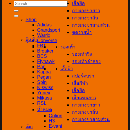
Search
เสื้อยืด
for:
กางเกงขายาว
กางเกงขาสั้น
Shop
Adidas
กางเกงขาสามส่วน
Grandsport
ชุดว่ายน้ำ
Warrix
ผู้หญิง
Converse
FBT
รองเท้า
Breaker
รองเท้าวิ่ง
BCS
Flyhawk
รองเท้าลำลอง
Pan
เสื้อผ้า
Kappa
สปอร์ตบรา
Pegan
Spin
เสื้อกีฬา
K-swiss
เสื้อยืด
Yonex
เสื้อแขนยาว
Mikasa
RSL
กางเกงขายาว
ทั้งหมด
กางเกงขาสั้น
Option
กางเกงขาสามส่วน
H3
E-vani
เด็ก