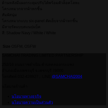
ด้านหลังมีแผงกระดุมปรับได้พร้อมตัวล็อคโลหะ
โครงหมวกจากผ้าหกชิ้น
สัมผัสนุ่ม
โครงหมวกแบบ six-panel ตัดเย็บจากผ้าหกชิ้น
มีสายรัดแบบสแนปแบ็ค
สี: Shadow Navy / White / White
Size
OSFM, OSFW
SAMCHAI TRADING LIMITED PARTNERSHIP
252/16 ถนนราชดำเนิน ตำบลคลองกระแชง
อำเภอเมืองเพชรบุรี จ.เพชรบุรี 76000
โทรศัพท์ 032-428927 , LINE
@SAMCHAI2004
นโยบายร้านค้า
นโยบายทางธุรกิจ
นโยบายความเป็นส่วนตัว