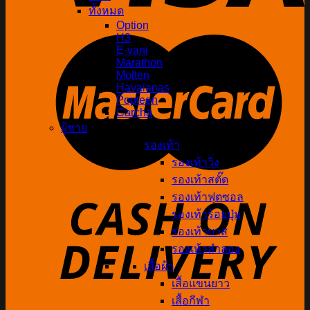
ทั้งหมด
Option
H3
E-vani
Marathon
Molten
Havaianas
Popteen
Carcha
ผู้ชาย
รองเท้า
รองเท้าวิ่ง
รองเท้าสตั๊ด
รองเท้าฟุตซอล
รองเท้าร้อยปุ่ม
รองเท้าบาส
รองเท้าลำลอง
เสื้อผ้า
เสื้อแขนยาว
เสื้อกีฬา