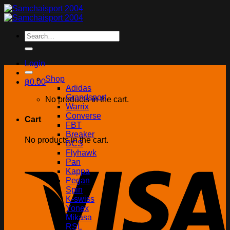
Skip
to
content
Search
for:
Login
Shop
฿
0.00
Adidas
Grandsport
No products in the cart.
Warrix
Converse
Cart
FBT
Breaker
No products in the cart.
BCS
Flyhawk
Pan
Kappa
Pegan
Spin
K-swiss
Yonex
Mikasa
RSL