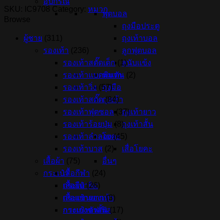
อุปกรณ์
SKU:
IC9708
Category:
หมวก
ฟุตบอล
Browse
ถุงมือประตู
ถุงเท้าบอล
ผู้ชาย
(311)
ลูกฟุตบอล
รองเท้า
(236)
สนับแข้ง
รองเท้าสตั๊ดเด็ก
(1)
หมวก
รองเท้าแบดมินตัน
(2)
ถุงมือ
รองเท้าวิ่ง
(57)
ถุงเท้า
รองเท้าสตั๊ด
(84)
ถุงเท้ายาว
รองเท้าฟุตซอล
(37)
ถุงเท้าสั้น
รองเท้าร้อยปุ่ม
(8)
โยคะ
รองเท้าลำลอง
(45)
เสื่อโยคะ
รองเท้าบาส
(2)
อื่นๆ
เสื้อผ้า
(75)
กระเป๋า
เสื้อกีฬา
(24)
กระเป๋ายิม
เสื้อยืด
(26)
กระเป๋ารองเท้า
เสื้อแขนยาว
(3)
กระเป๋าดัฟเฟิล
กางเกงขาสั้น
(17)