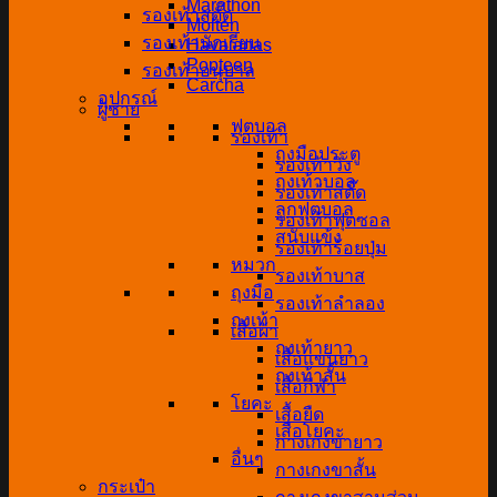
Marathon
รองเท้าสตั๊ด
Molten
รองเท้านักเรียน
Havaianas
Popteen
รองเท้าอนุบาล
Carcha
อุปกรณ์
ผู้ชาย
ฟุตบอล
รองเท้า
ถุงมือประตู
รองเท้าวิ่ง
ถุงเท้าบอล
รองเท้าสตั๊ด
ลูกฟุตบอล
รองเท้าฟุตซอล
สนับแข้ง
รองเท้าร้อยปุ่ม
หมวก
รองเท้าบาส
ถุงมือ
รองเท้าลำลอง
ถุงเท้า
เสื้อผ้า
ถุงเท้ายาว
เสื้อแขนยาว
ถุงเท้าสั้น
เสื้อกีฬา
โยคะ
เสื้อยืด
เสื่อโยคะ
กางเกงขายาว
อื่นๆ
กางเกงขาสั้น
กระเป๋า