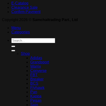
E-Catalog
Clearance Sale
Confirm Payment
Copyright 2026 ©
Samchaitrading Part., Ltd
Menu
Categories
Search
for:
Shop
Adidas
Grandsport
Warrix
Converse
FBT
Breaker
BCS
Flyhawk
Pan
Kappa
Pegan
Spin