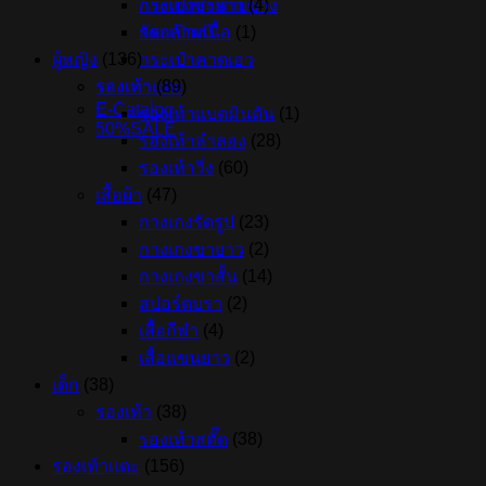
กระเป๋าสะพายข้าง
กางเกงขายาว
(4)
กระเป๋าเป้
รัดกล้ามเนื้อ
(1)
กระเป๋าคาดเอว
ผู้หญิง
(136)
รองเท้าแตะ
รองเท้า
(89)
E-Catalog
รองเท้าแบดมินตัน
(1)
50%SALE
รองเท้าลำลอง
(28)
รองเท้าวิ่ง
(60)
เสื้อผ้า
(47)
กางเกงรัดรูป
(23)
กางเกงขายาว
(2)
กางเกงขาสั้น
(14)
สปอร์ตบรา
(2)
เสื้อกีฬา
(4)
เสื้อแขนยาว
(2)
เด็ก
(38)
รองเท้า
(38)
รองเท้าสตั๊ด
(38)
รองเท้าแตะ
(156)