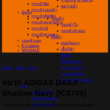
กางเกงขาสามส่วน
กระเป๋ายิม
ชุดว่ายน้ำ
กระเป๋ารองเท้า
ผู้หญิง
กระเป๋าดัฟเฟิล
รองเท้า
กระเป๋าสะพายข้าง
รองเท้าวิ่ง
กระเป๋าเป้
รองเท้าลำลอง
กระเป๋าคาดเอว
เสื้อผ้า
รองเท้าแตะ
สปอร์ตบรา
E-Catalog
เสื้อกีฬา
50%SALE
เสื้อยืด
เสื้อแขนยาว
กางเกงขายาว
Home
/
Shop
/
หมวก
กางเกงขาสั้น
กางเกงขาสามส่วน
หมวก ADIDAS DAILY –
เด็ก
Shadow Navy (IC9708)
รองเท้าสตั๊ด
รองเท้านักเรียน
รองเท้าอนุบาล
This product is currently out of stock and unavailable.