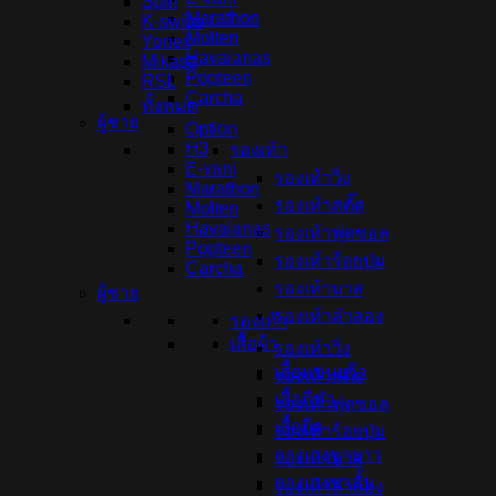
Spin
Marathon
K-swiss
Molten
Yonex
Havaianas
Mikasa
Popteen
RSL
Carcha
ทั้งหมด
ผู้ชาย
Option
H3
รองเท้า
E-vani
รองเท้าวิ่ง
Marathon
รองเท้าสตั๊ด
Molten
Havaianas
รองเท้าฟุตซอล
Popteen
รองเท้าร้อยปุ่ม
Carcha
รองเท้าบาส
ผู้ชาย
รองเท้าลำลอง
รองเท้า
เสื้อผ้า
รองเท้าวิ่ง
เสื้อแขนยาว
รองเท้าสตั๊ด
เสื้อกีฬา
รองเท้าฟุตซอล
เสื้อยืด
รองเท้าร้อยปุ่ม
กางเกงขายาว
รองเท้าบาส
กางเกงขาสั้น
รองเท้าลำลอง