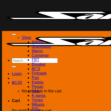
Skip
to
content
Shop
Adidas
Grandsport
Warrix
Converse
Search
FBT
for:
Breaker
BCS
Flyhawk
Login
Pan
Kappa
฿
0.00
Pegan
No products in the cart.
Spin
K-swiss
Yonex
Cart
Mikasa
RSL
No products in the cart.