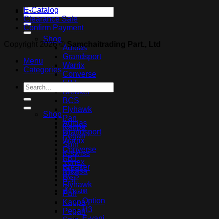
E-Catalog
Search
Clearance Sale
for:
Confirm Payment
Shop
Copyright 2026 ©
Samchaitrading Part., Ltd
Adidas
Grandsport
Menu
Warrix
Categories
Converse
FBT
Search
Breaker
for:
BCS
Flyhawk
Shop
Pan
Adidas
Kappa
Grandsport
Pegan
Warrix
Spin
Converse
K-swiss
FBT
Yonex
Breaker
Mikasa
BCS
RSL
Flyhawk
ทั้งหมด
Pan
Option
Kappa
H3
Pegan
E-vani