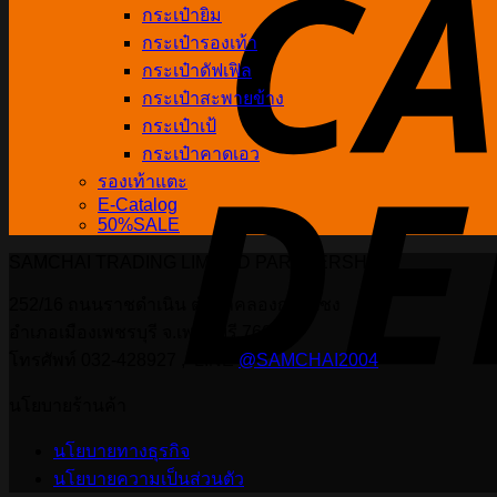
กระเป๋ายิม
กระเป๋ารองเท้า
กระเป๋าดัฟเฟิล
กระเป๋าสะพายข้าง
กระเป๋าเป้
กระเป๋าคาดเอว
รองเท้าแตะ
E-Catalog
50%SALE
SAMCHAI TRADING LIMITED PARTNERSHIP
252/16 ถนนราชดำเนิน ตำบลคลองกระแชง
อำเภอเมืองเพชรบุรี จ.เพชรบุรี 76000
โทรศัพท์ 032-428927 , LINE
@SAMCHAI2004
นโยบายร้านค้า
นโยบายทางธุรกิจ
นโยบายความเป็นส่วนตัว