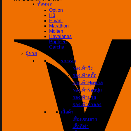
ทั้งหมด
Option
H3
E-vani
Marathon
Molten
Havaianas
Popteen
Carcha
ผู้ชาย
รองเท้า
รองเท้าวิ่ง
รองเท้าสตั๊ด
รองเท้าฟุตซอล
รองเท้าร้อยปุ่ม
รองเท้าบาส
รองเท้าลำลอง
เสื้อผ้า
เสื้อแขนยาว
เสื้อกีฬา