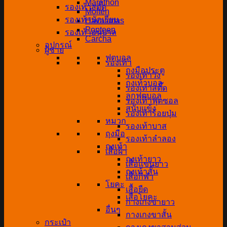
Marathon
รองเท้าสตั๊ด
Molten
รองเท้านักเรียน
Havaianas
Popteen
รองเท้าอนุบาล
Carcha
อุปกรณ์
ผู้ชาย
ฟุตบอล
รองเท้า
ถุงมือประตู
รองเท้าวิ่ง
ถุงเท้าบอล
รองเท้าสตั๊ด
ลูกฟุตบอล
รองเท้าฟุตซอล
สนับแข้ง
รองเท้าร้อยปุ่ม
หมวก
รองเท้าบาส
ถุงมือ
รองเท้าลำลอง
ถุงเท้า
เสื้อผ้า
ถุงเท้ายาว
เสื้อแขนยาว
ถุงเท้าสั้น
เสื้อกีฬา
โยคะ
เสื้อยืด
เสื่อโยคะ
กางเกงขายาว
อื่นๆ
กางเกงขาสั้น
กระเป๋า