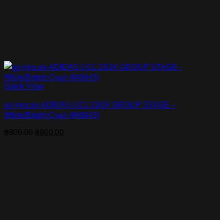
Quick View
ลูกฟุตบอล ADIDAS UCL 23/24 GROUP STAGE –
White/Bright Cyan (IA0945)
Original
Current
฿
900.00
฿
800.00
price
price
was:
is:
฿900.00.
฿800.00.