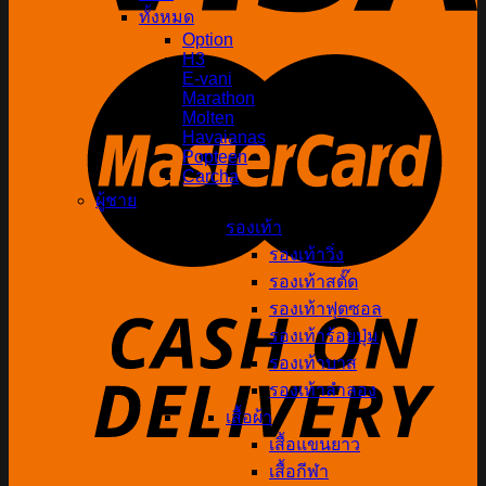
ทั้งหมด
Option
H3
E-vani
Marathon
Molten
Havaianas
Popteen
Carcha
ผู้ชาย
รองเท้า
รองเท้าวิ่ง
รองเท้าสตั๊ด
รองเท้าฟุตซอล
รองเท้าร้อยปุ่ม
รองเท้าบาส
รองเท้าลำลอง
เสื้อผ้า
เสื้อแขนยาว
เสื้อกีฬา