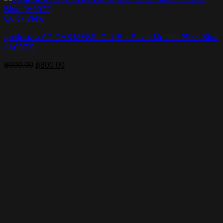
Quick View
ลูกฟุตบอล ADIDAS MESSI CLUB – Silver Metallic/Bliss Blue
(IA0972)
Original
Current
฿
900.00
฿
800.00
price
price
was:
is:
฿900.00.
฿800.00.