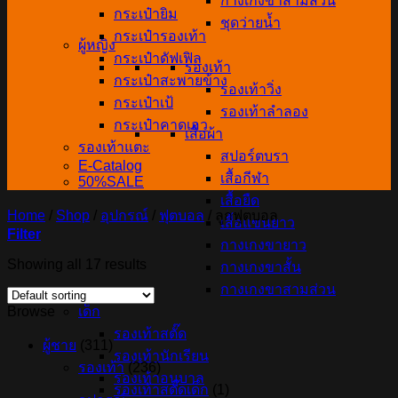
กางเกงขาสามส่วน
กระเป๋ายิม
ชุดว่ายน้ำ
กระเป๋ารองเท้า
ผู้หญิง
กระเป๋าดัฟเฟิล
รองเท้า
กระเป๋าสะพายข้าง
รองเท้าวิ่ง
กระเป๋าเป้
รองเท้าลำลอง
กระเป๋าคาดเอว
เสื้อผ้า
รองเท้าแตะ
สปอร์ตบรา
E-Catalog
เสื้อกีฬา
50%SALE
เสื้อยืด
Home
/
Shop
/
อุปกรณ์
/
ฟุตบอล
/
ลูกฟุตบอล
เสื้อแขนยาว
Filter
กางเกงขายาว
Showing all 17 results
กางเกงขาสั้น
กางเกงขาสามส่วน
เด็ก
Browse
รองเท้าสตั๊ด
ผู้ชาย
(311)
รองเท้านักเรียน
รองเท้า
(236)
รองเท้าอนุบาล
รองเท้าสตั๊ดเด็ก
(1)