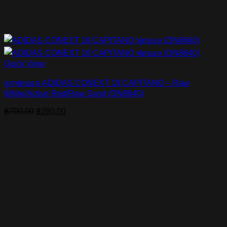
Quick View
ลูกฟุตบอล ADIDAS CONEXT 19 CAPITANO – Raw
White/Active Red/Raw Sand (DN8640)
Original
Current
฿
700.00
฿
280.00
price
price
was:
is:
฿700.00.
฿280.00.