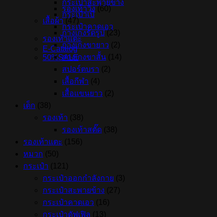
กระเป๋าสะพายข้าง
รองเท้าวิ่ง
(60)
กระเป๋าเป้
เสื้อผ้า
(47)
กระเป๋าคาดเอว
กางเกงรัดรูป
(23)
รองเท้าแตะ
กางเกงขายาว
(2)
E-Catalog
กางเกงขาสั้น
(14)
50%SALE
สปอร์ตบรา
(2)
เสื้อกีฬา
(4)
เสื้อแขนยาว
(2)
เด็ก
(38)
รองเท้า
(38)
รองเท้าสตั๊ด
(38)
รองเท้าแตะ
(156)
หมวก
(50)
กระเป๋า
(121)
กระเป๋าออกกำลังกาย
(3)
กระเป๋าสะพายข้าง
(27)
กระเป๋าคาดเอว
(16)
กระเป๋าดัฟเฟิล
(13)