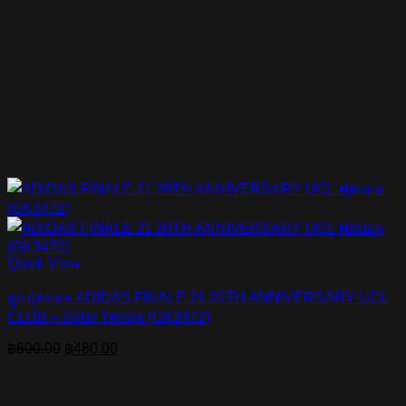
Quick View
ลูกฟุตบอล ADIDAS FINALE 21 20TH ANNIVERSARY UCL
CLUB – Solar Yellow (GK3472)
Original
Current
฿
800.00
฿
480.00
price
price
was:
is:
฿800.00.
฿480.00.