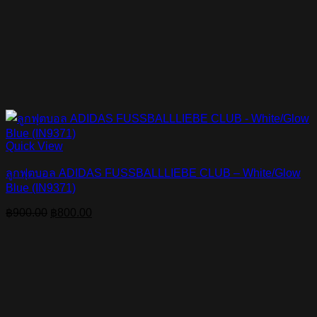
Quick View
ลูกฟุตบอล ADIDAS FUSSBALLLIEBE CLUB – White/Glow
Blue (IN9371)
Original
Current
฿
900.00
฿
800.00
price
price
was:
is:
฿900.00.
฿800.00.