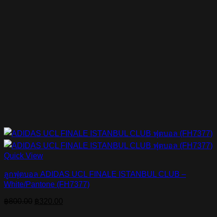
Quick View
ลูกฟุตบอล ADIDAS UCL FINALE ISTANBUL CLUB –
White/Pantone (FH7377)
Original
Current
฿
800.00
฿
320.00
price
price