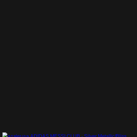
price
price
was:
is:
฿1,200.00.
฿1,080.00.