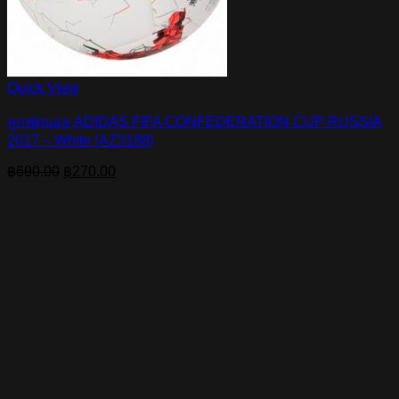
Quick View
ลูกฟุตบอล ADIDAS FIFA CONFEDERATION CUP RUSSIA
2017 – White (AZ3188)
Original
Current
฿
690.00
฿
270.00
price
price
was:
is:
฿690.00.
฿270.00.