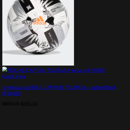
Quick View
ลูกฟุตบอล ADIDAS CAPTAIN TSUBASA – White/Black
(FS0360)
Original
Current
฿
800.00
฿
480.00
price
price
was:
is:
฿800.00.
฿480.00.