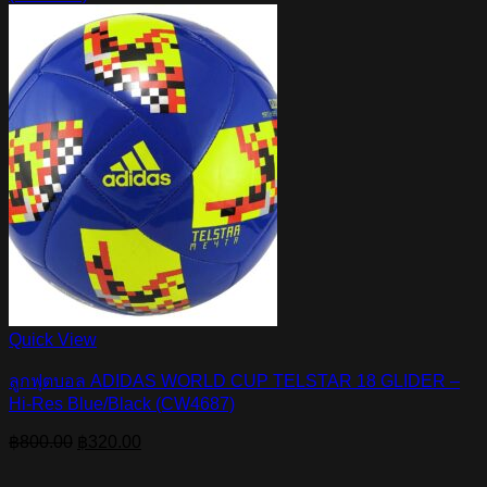
Quick View
ลูกฟุตบอล ADIDAS WORLD CUP TELSTAR 18 GLIDER –
Hi-Res Blue/Black (CW4687)
Original
Current
฿
800.00
฿
320.00
price
price
was:
is: