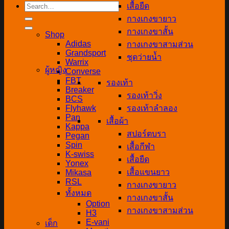
Search
เสื้อยืด
for:
กางเกงขายาว
กางเกงขาสั้น
Shop
Adidas
กางเกงขาสามส่วน
Grandsport
ชุดว่ายน้ำ
Warrix
ผู้หญิง
Converse
FBT
รองเท้า
Breaker
รองเท้าวิ่ง
BCS
Flyhawk
รองเท้าลำลอง
Pan
เสื้อผ้า
Kappa
สปอร์ตบรา
Pegan
Spin
เสื้อกีฬา
K-swiss
เสื้อยืด
Yonex
เสื้อแขนยาว
Mikasa
RSL
กางเกงขายาว
ทั้งหมด
กางเกงขาสั้น
Option
กางเกงขาสามส่วน
H3
E-vani
เด็ก