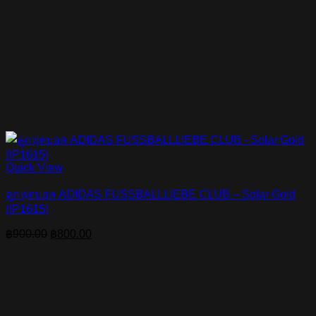
Quick View
ลูกฟุตบอล ADIDAS FUSSBALLLIEBE CLUB – Solar Gold
(IP1615)
Original
Current
฿
900.00
฿
800.00
price
price
was:
is:
฿900.00.
฿800.00.