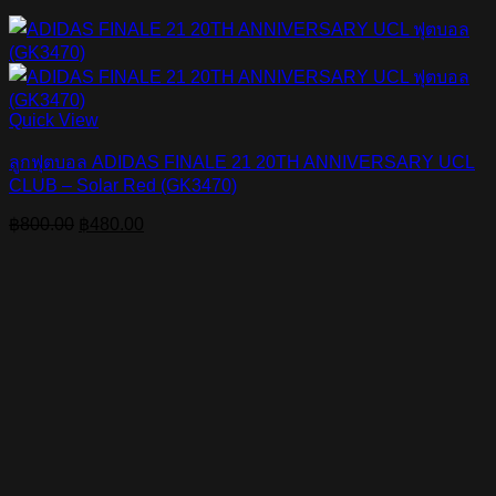
Quick View
ลูกฟุตบอล ADIDAS FINALE 21 20TH ANNIVERSARY UCL
CLUB – Solar Red (GK3470)
Original
Current
฿
800.00
฿
480.00
price
price
was:
is:
฿800.00.
฿480.00.