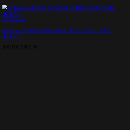
Quick View
ลูกฟุตบอล ADIDAS FUSSBALLLIEBE CLUB – White
(IN9372)
Original
Current
฿
900.00
฿
800.00
price
price
was:
is:
฿900.00.
฿800.00.