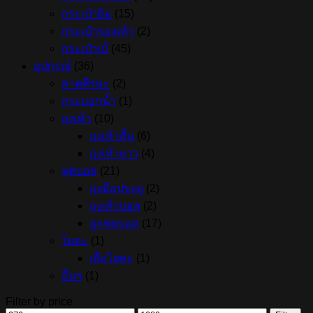
กระเป๋ายิม
(15)
กระเป๋ารองเท้า
(2)
กระเป๋าเป้
(45)
อุปกรณ์
(36)
คาดศีรษะ
(2)
กระบอกน้ำ
(1)
ถุงเท้า
(10)
ถุงเท้าสั้น
(6)
ถุงเท้ายาว
(4)
ฟุตบอล
(21)
ถุงมือประตู
(2)
ถุงเท้าบอล
(2)
ลูกฟุตบอล
(17)
โยคะ
(1)
เสื่อโยคะ
(1)
อื่นๆ
(1)
Filter by price