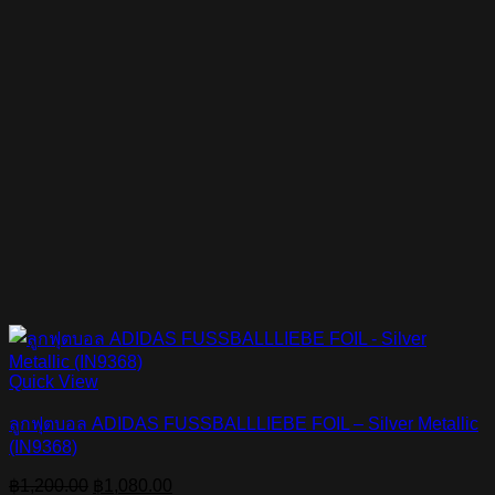
Quick View
ลูกฟุตบอล ADIDAS FUSSBALLLIEBE FOIL – Silver Metallic
(IN9368)
Original
Current
฿
1,200.00
฿
1,080.00