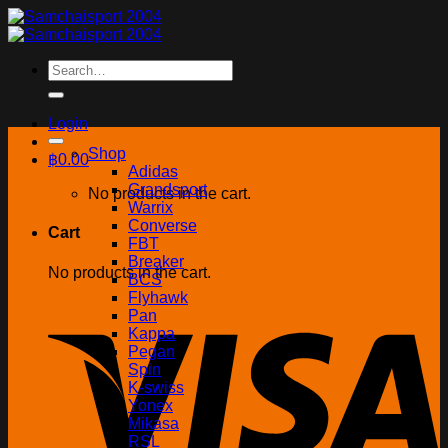
Skip
to
content
Search
for:
Login
Shop
฿
0.00
Adidas
Grandsport
No products in the cart.
Warrix
Converse
Cart
FBT
Breaker
No products in the cart.
BCS
Flyhawk
Pan
Kappa
Pegan
Spin
K-swiss
Yonex
Mikasa
RSL