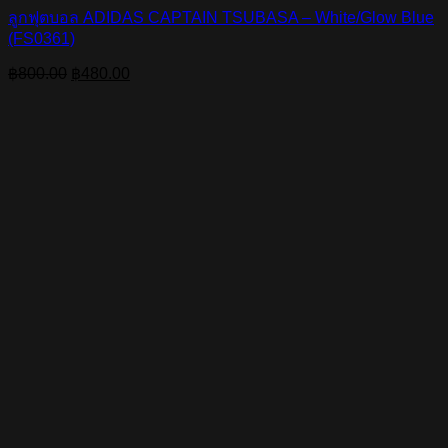
ลูกฟุตบอล ADIDAS CAPTAIN TSUBASA – White/Glow Blue
(FS0361)
Original
Current
฿
800.00
฿
480.00
price
price
was:
is:
฿800.00.
฿480.00.