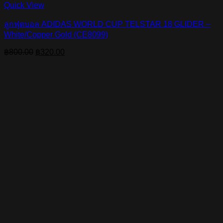
Quick View
ลูกฟุตบอล ADIDAS WORLD CUP TELSTAR 18 GLIDER –
White/Copper Gold (CE8099)
Original
Current
฿
800.00
฿
320.00
price
price
was:
is:
฿800.00.
฿320.00.