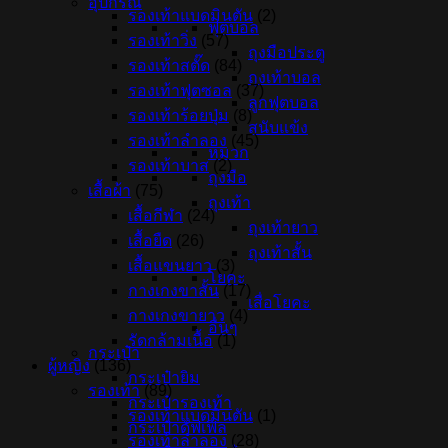
อุปกรณ์
รองเท้าแบดมินตัน
(2)
ฟุตบอล
รองเท้าวิ่ง
(57)
ถุงมือประตู
รองเท้าสตั๊ด
(84)
ถุงเท้าบอล
รองเท้าฟุตซอล
(37)
ลูกฟุตบอล
รองเท้าร้อยปุ่ม
(8)
สนับแข้ง
รองเท้าลำลอง
(45)
หมวก
รองเท้าบาส
(2)
ถุงมือ
เสื้อผ้า
(75)
ถุงเท้า
เสื้อกีฬา
(24)
ถุงเท้ายาว
เสื้อยืด
(26)
ถุงเท้าสั้น
เสื้อแขนยาว
(3)
โยคะ
กางเกงขาสั้น
(17)
เสื่อโยคะ
กางเกงขายาว
(4)
อื่นๆ
รัดกล้ามเนื้อ
(1)
กระเป๋า
ผู้หญิง
(136)
กระเป๋ายิม
รองเท้า
(89)
กระเป๋ารองเท้า
รองเท้าแบดมินตัน
(1)
กระเป๋าดัฟเฟิล
รองเท้าลำลอง
(28)