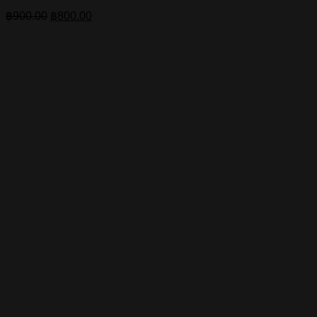
Original
Current
฿
900.00
฿
800.00
price
price
was:
is:
฿900.00.
฿800.00.