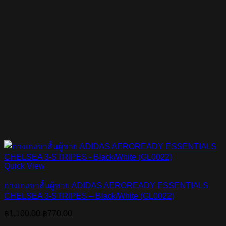
Quick View
กางเกงขาสั้นผู้ชาย ADIDAS AEROREADY ESSENTIALS
CHELSEA 3-STRIPES – Black/White (GL0022)
Original
Current
฿
1,100.00
฿
770.00
price
price