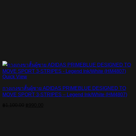
Quick View
กางเกงขาสั้นผู้ชาย ADIDAS PRIMEBLUE DESIGNED TO
MOVE SPORT 3-STRIPES – Legend Ink/White (HM4807)
Original
Current
฿
1,100.00
฿
990.00
price
price
was:
is:
฿1,100.00.
฿990.00.