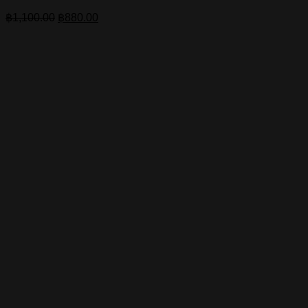
Original
Current
฿
1,100.00
฿
880.00
price
price
was:
is:
฿1,100.00.
฿880.00.