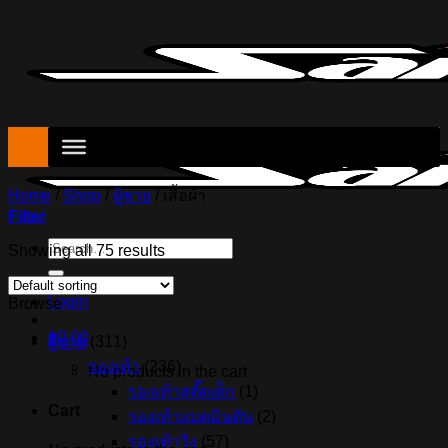
Skip
to
content
Home
/
Shop
/
ผู้ชาย
/
เสื้อผ้า
Filter
Search
Showing all 75 results
for:
Login
Browse
฿
0.00
ผู้ชาย
(311)
รองเท้า
(236)
No products in the cart.
รองเท้าสตั๊ดเด็ก
(1)
Cart
รองเท้าแบดมินตัน
(2)
รองเท้าวิ่ง
(57)