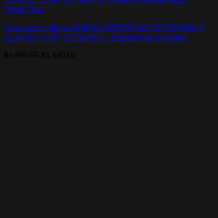
Quick View
กางเกงขายาวผู้ชาย ADIDAS AEROREADY ESSENTIALS
ELASTIC CUFF 3-STRIPES – Black/White (GK8982)
Original
Current
฿
1,600.00
฿
1,440.00
price
price
was:
is:
฿1,600.00.
฿1,440.00.