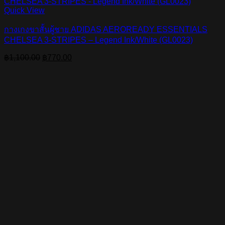
Quick View
กางเกงขาสั้นผู้ชาย ADIDAS AEROREADY ESSENTIALS
CHELSEA 3-STRIPES – Legend Ink/White (GL0023)
Original
Current
฿
1,100.00
฿
770.00
price
price
was:
is:
฿1,100.00.
฿770.00.