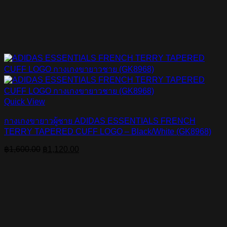
Quick View
กางเกงขายาวผู้ชาย ADIDAS ESSENTIALS FRENCH
TERRY TAPERED CUFF LOGO – Black/White (GK8968)
Original
Current
฿
1,600.00
฿
1,120.00
price
price
was:
is:
฿1,600.00.
฿1,120.00.