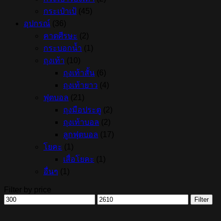
กระเป๋าเป้
(45)
อุปกรณ์
(36)
คาดศีรษะ
(2)
กระบอกน้ำ
(1)
ถุงเท้า
(10)
ถุงเท้าสั้น
(6)
ถุงเท้ายาว
(4)
ฟุตบอล
(21)
ถุงมือประตู
(2)
ถุงเท้าบอล
(2)
ลูกฟุตบอล
(17)
โยคะ
(1)
เสื่อโยคะ
(1)
อื่นๆ
(1)
Filter by price
Min
Max
Filter
price
price