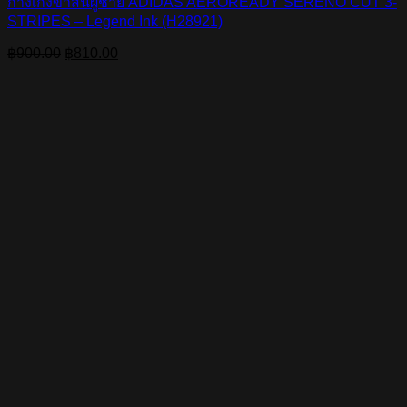
กางเกงขาสั้นผู้ชาย ADIDAS AEROREADY SERENO CUT 3-
STRIPES – Legend Ink (H28921)
Original
Current
฿
900.00
฿
810.00
price
price
was:
is:
฿900.00.
฿810.00.