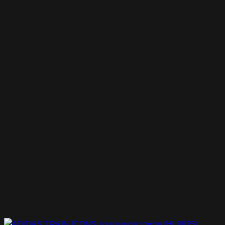
price
price
was:
is:
฿1,800.00.
฿1,080.00.