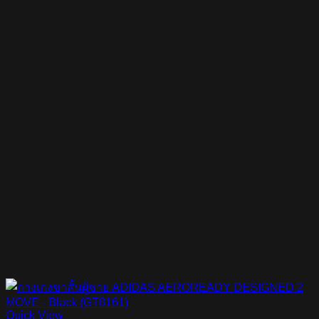
฿1,000.00.
฿900.00.
Quick View