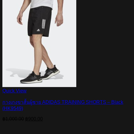
Quick View
กางเกงขาสั้นผู้ชาย ADIDAS TRAINING SHORTS – Black
(HK9549)
Original
Current
฿
1,000.00
฿
900.00
price
price
was:
is: