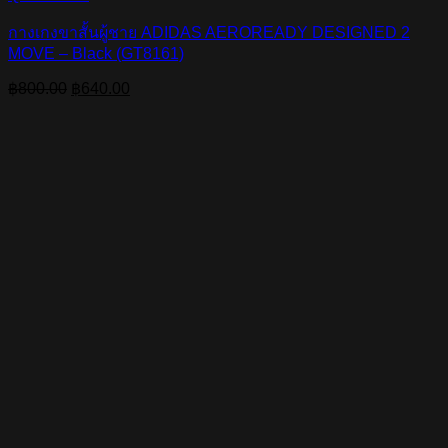
กางเกงขาสั้นผู้ชาย ADIDAS AEROREADY DESIGNED 2
MOVE – Black (GT8161)
Original
Current
฿
800.00
฿
640.00
price
price
was:
is:
฿800.00.
฿640.00.