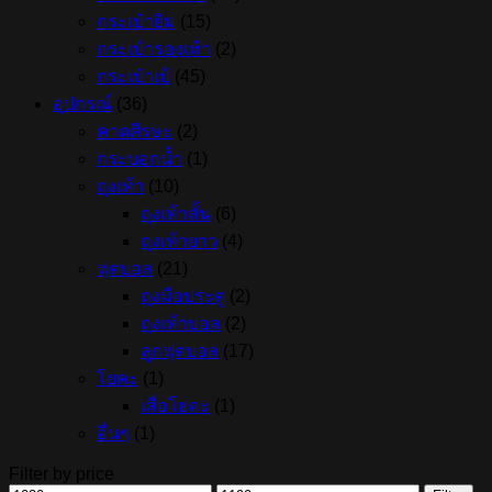
กระเป๋ายิม
(15)
กระเป๋ารองเท้า
(2)
กระเป๋าเป้
(45)
อุปกรณ์
(36)
คาดศีรษะ
(2)
กระบอกน้ำ
(1)
ถุงเท้า
(10)
ถุงเท้าสั้น
(6)
ถุงเท้ายาว
(4)
ฟุตบอล
(21)
ถุงมือประตู
(2)
ถุงเท้าบอล
(2)
ลูกฟุตบอล
(17)
โยคะ
(1)
เสื่อโยคะ
(1)
อื่นๆ
(1)
Filter by price