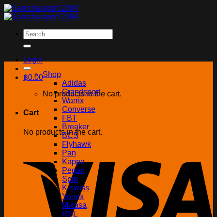
Skip
to
content
Search
for:
Login
Shop
฿
0.00
Adidas
Grandsport
No products in the cart.
Warrix
Converse
Cart
FBT
Breaker
No products in the cart.
BCS
Flyhawk
Pan
Kappa
Pegan
Spin
K-swiss
Yonex
Mikasa
RSL