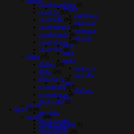
อุปกรณ์
รองเท้าแบดมินตัน
(2)
ฟุตบอล
รองเท้าวิ่ง
(57)
ถุงมือประตู
รองเท้าสตั๊ด
(84)
ถุงเท้าบอล
รองเท้าฟุตซอล
(37)
ลูกฟุตบอล
รองเท้าร้อยปุ่ม
(8)
สนับแข้ง
รองเท้าลำลอง
(45)
หมวก
รองเท้าบาส
(2)
ถุงมือ
เสื้อผ้า
(75)
ถุงเท้า
เสื้อกีฬา
(24)
ถุงเท้ายาว
เสื้อยืด
(26)
ถุงเท้าสั้น
เสื้อแขนยาว
(3)
โยคะ
กางเกงขาสั้น
(17)
เสื่อโยคะ
กางเกงขายาว
(4)
อื่นๆ
รัดกล้ามเนื้อ
(1)
กระเป๋า
ผู้หญิง
(136)
กระเป๋ายิม
รองเท้า
(89)
กระเป๋ารองเท้า
รองเท้าแบดมินตัน
(1)
กระเป๋าดัฟเฟิล
รองเท้าลำลอง
(28)