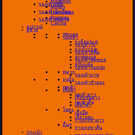
Marathon
รองเท้าสตั๊ด
Molten
รองเท้านักเรียน
Havaianas
Popteen
รองเท้าอนุบาล
Carcha
อุปกรณ์
ผู้ชาย
ฟุตบอล
รองเท้า
ถุงมือประตู
รองเท้าวิ่ง
ถุงเท้าบอล
รองเท้าสตั๊ด
ลูกฟุตบอล
รองเท้าฟุตซอล
สนับแข้ง
รองเท้าร้อยปุ่ม
หมวก
รองเท้าบาส
ถุงมือ
รองเท้าลำลอง
ถุงเท้า
เสื้อผ้า
ถุงเท้ายาว
เสื้อแขนยาว
ถุงเท้าสั้น
เสื้อกีฬา
โยคะ
เสื้อยืด
เสื่อโยคะ
กางเกงขายาว
อื่นๆ
กางเกงขาสั้น
กระเป๋า