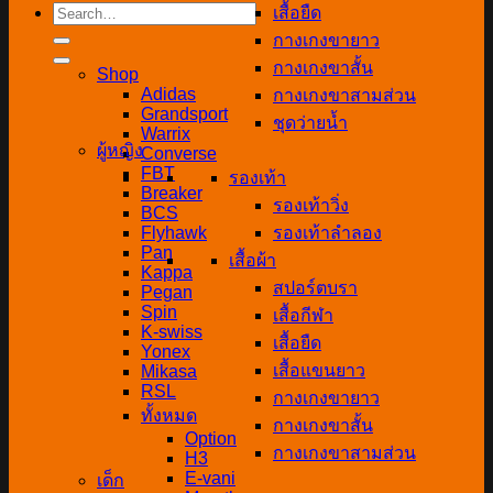
Search
เสื้อยืด
for:
กางเกงขายาว
กางเกงขาสั้น
Shop
Adidas
กางเกงขาสามส่วน
Grandsport
ชุดว่ายน้ำ
Warrix
ผู้หญิง
Converse
FBT
รองเท้า
Breaker
รองเท้าวิ่ง
BCS
Flyhawk
รองเท้าลำลอง
Pan
เสื้อผ้า
Kappa
สปอร์ตบรา
Pegan
Spin
เสื้อกีฬา
K-swiss
เสื้อยืด
Yonex
เสื้อแขนยาว
Mikasa
RSL
กางเกงขายาว
ทั้งหมด
กางเกงขาสั้น
Option
กางเกงขาสามส่วน
H3
E-vani
เด็ก