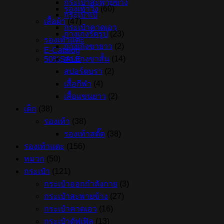
กระเป๋าสะพายข้าง
รองเท้าวิ่ง
(60)
กระเป๋าเป้
เสื้อผ้า
(47)
กระเป๋าคาดเอว
กางเกงรัดรูป
(23)
รองเท้าแตะ
กางเกงขายาว
(2)
E-Catalog
กางเกงขาสั้น
(14)
50%SALE
สปอร์ตบรา
(2)
เสื้อกีฬา
(4)
เสื้อแขนยาว
(2)
เด็ก
(38)
รองเท้า
(38)
รองเท้าสตั๊ด
(38)
รองเท้าแตะ
(156)
หมวก
(50)
กระเป๋า
(121)
กระเป๋าออกกำลังกาย
(3)
กระเป๋าสะพายข้าง
(27)
กระเป๋าคาดเอว
(16)
กระเป๋าดัฟเฟิล
(13)