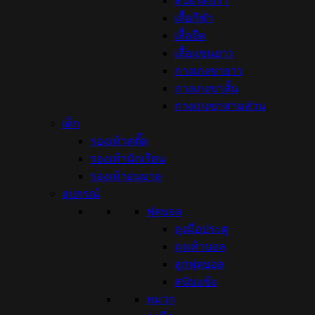
สปอร์ตบรา
เสื้อกีฬา
เสื้อยืด
เสื้อแขนยาว
กางเกงขายาว
กางเกงขาสั้น
กางเกงขาสามส่วน
เด็ก
รองเท้าสตั๊ด
รองเท้านักเรียน
รองเท้าอนุบาล
อุปกรณ์
ฟุตบอล
ถุงมือประตู
ถุงเท้าบอล
ลูกฟุตบอล
สนับแข้ง
หมวก