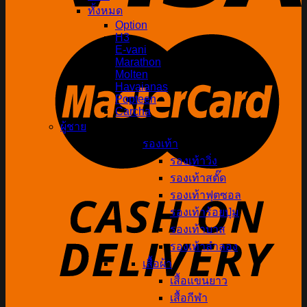
ทั้งหมด
Option
H3
E-vani
Marathon
Molten
Havaianas
Popteen
Carcha
ผู้ชาย
รองเท้า
รองเท้าวิ่ง
รองเท้าสตั๊ด
รองเท้าฟุตซอล
รองเท้าร้อยปุ่ม
รองเท้าบาส
รองเท้าลำลอง
เสื้อผ้า
เสื้อแขนยาว
เสื้อกีฬา