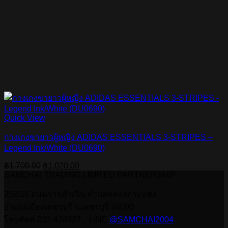
Quick View
กางเกงขายาวผู้หญิง ADIDAS ESSENTIALS 3-STRIPES –
Legend Ink/White (DU0690)
Original
Current
฿
1,700.00
฿
1,020.00
price
price
SAMCHAI TRADING LIMITED PARTNERSHIP
was:
is:
฿1,700.00.
฿1,020.00.
252/16 ถนนราชดำเนิน ตำบลคลองกระแชง
อำเภอเมืองเพชรบุรี จ.เพชรบุรี 76000
โทรศัพท์ 032-428927 , LINE
@SAMCHAI2004