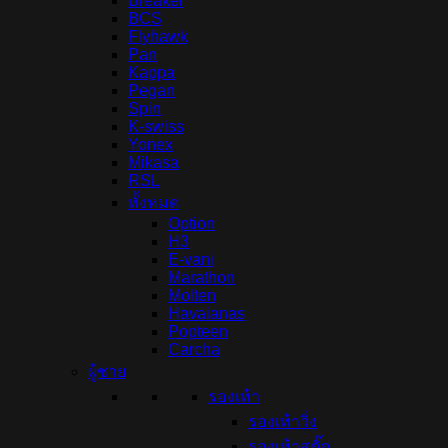
Breaker
BCS
Flyhawk
Pan
Kappa
Pegan
Spin
K-swiss
Yonex
Mikasa
RSL
ทั้งหมด
Option
H3
E-vani
Marathon
Molten
Havaianas
Popteen
Carcha
ผู้ชาย
รองเท้า
รองเท้าวิ่ง
รองเท้าสตั๊ด