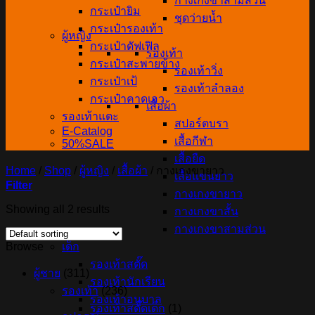
กางเกงขาสามส่วน
กระเป๋ายิม
ชุดว่ายน้ำ
กระเป๋ารองเท้า
ผู้หญิง
กระเป๋าดัฟเฟิล
รองเท้า
กระเป๋าสะพายข้าง
รองเท้าวิ่ง
กระเป๋าเป้
รองเท้าลำลอง
กระเป๋าคาดเอว
เสื้อผ้า
รองเท้าแตะ
สปอร์ตบรา
E-Catalog
เสื้อกีฬา
50%SALE
เสื้อยืด
Home
/
Shop
/
ผู้หญิง
/
เสื้อผ้า
/
กางเกงขายาว
เสื้อแขนยาว
Filter
กางเกงขายาว
Showing all 2 results
กางเกงขาสั้น
กางเกงขาสามส่วน
เด็ก
Browse
รองเท้าสตั๊ด
ผู้ชาย
(311)
รองเท้านักเรียน
รองเท้า
(236)
รองเท้าอนุบาล
รองเท้าสตั๊ดเด็ก
(1)