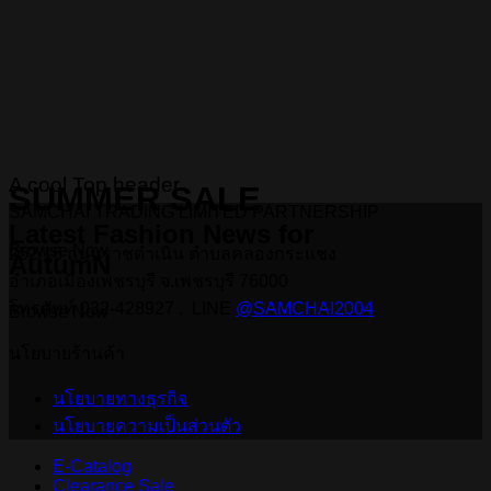
A cool Top header
SUMMER SALE
SAMCHAI TRADING LIMITED PARTNERSHIP
Latest Fashion News for
Browse Now
252/16 ถนนราชดำเนิน ตำบลคลองกระแชง
AutumN
อำเภอเมืองเพชรบุรี จ.เพชรบุรี 76000
โทรศัพท์ 032-428927 , LINE
@SAMCHAI2004
Browse Now
นโยบายร้านค้า
นโยบายทางธุรกิจ
นโยบายความเป็นส่วนตัว
E-Catalog
Clearance Sale