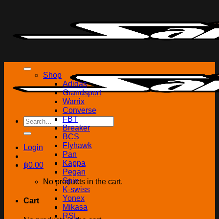
Skip
to
content
Shop
Adidas
Grandsport
Warrix
Converse
FBT
Search
Breaker
for:
BCS
Flyhawk
Login
Pan
Kappa
฿
0.00
Pegan
Spin
No products in the cart.
K-swiss
Yonex
Cart
Mikasa
RSL