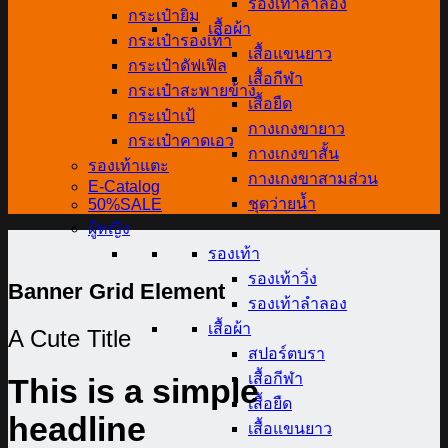
รองเท้าลำลอง
กระเป๋ายิม
เสื้อผ้า
กระเป๋ารองเท้า
เสื้อแขนยาว
กระเป๋าดัฟเฟิล
เสื้อกีฬา
กระเป๋าสะพายข้าง
เสื้อยืด
กระเป๋าเป้
กางเกงขายาว
กระเป๋าคาดเอว
กางเกงขาสั้น
รองเท้าแตะ
กางเกงขาสามส่วน
E-Catalog
ชุดว่ายน้ำ
50%SALE
ผู้หญิง
รองเท้า
รองเท้าวิ่ง
Banner Grid Element
รองเท้าลำลอง
เสื้อผ้า
A Cute Title
สปอร์ตบรา
เสื้อกีฬา
This is a simple
เสื้อยืด
headline
เสื้อแขนยาว