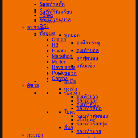
Spin
รองเท้าสตั๊ด
K-swiss
รองเท้านักเรียน
Yonex
รองเท้าอนุบาล
Mikasa
RSL
อุปกรณ์
ทั้งหมด
ฟุตบอล
Option
ถุงมือประตู
H3
ถุงเท้าบอล
E-vani
Marathon
ลูกฟุตบอล
Molten
สนับแข้ง
Havaianas
Popteen
หมวก
Carcha
ถุงมือ
ผู้ชาย
ถุงเท้า
รองเท้า
ถุงเท้ายาว
รองเท้าวิ่ง
ถุงเท้าสั้น
รองเท้าสตั๊ด
โยคะ
รองเท้าฟุตซอล
เสื่อโยคะ
รองเท้าร้อยปุ่ม
อื่นๆ
รองเท้าบาส
กระเป๋า