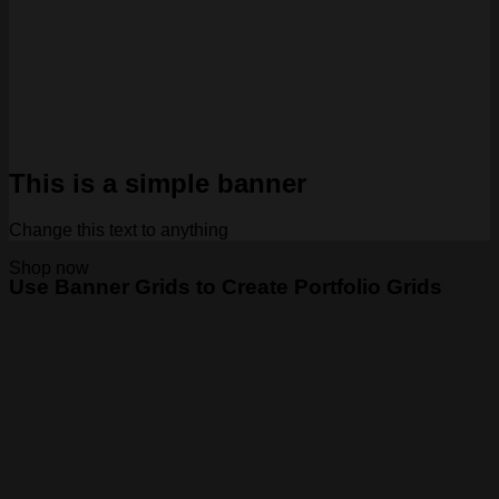
This is a simple banner
Change this text to anything
Shop now
Use Banner Grids to Create Portfolio Grids