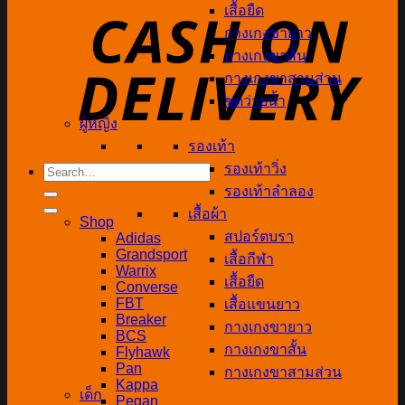
เสื้อยืด
กางเกงขายาว
กางเกงขาสั้น
กางเกงขาสามส่วน
ชุดว่ายน้ำ
ผู้หญิง
รองเท้า
รองเท้าวิ่ง
Search
for:
รองเท้าลำลอง
เสื้อผ้า
Shop
สปอร์ตบรา
Adidas
Grandsport
เสื้อกีฬา
Warrix
เสื้อยืด
Converse
FBT
เสื้อแขนยาว
Breaker
กางเกงขายาว
BCS
กางเกงขาสั้น
Flyhawk
Pan
กางเกงขาสามส่วน
Kappa
เด็ก
Pegan