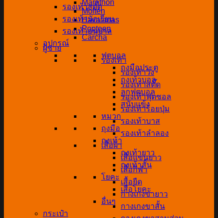
Marathon
รองเท้าสตั๊ด
Molten
รองเท้านักเรียน
Havaianas
Popteen
รองเท้าอนุบาล
Carcha
อุปกรณ์
ผู้ชาย
ฟุตบอล
รองเท้า
ถุงมือประตู
รองเท้าวิ่ง
ถุงเท้าบอล
รองเท้าสตั๊ด
ลูกฟุตบอล
รองเท้าฟุตซอล
สนับแข้ง
รองเท้าร้อยปุ่ม
หมวก
รองเท้าบาส
ถุงมือ
รองเท้าลำลอง
ถุงเท้า
เสื้อผ้า
ถุงเท้ายาว
เสื้อแขนยาว
ถุงเท้าสั้น
เสื้อกีฬา
โยคะ
เสื้อยืด
เสื่อโยคะ
กางเกงขายาว
อื่นๆ
กางเกงขาสั้น
กระเป๋า