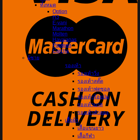
ทั้งหมด
Option
H3
E-vani
Marathon
Molten
Havaianas
Popteen
Carcha
ผู้ชาย
รองเท้า
รองเท้าวิ่ง
รองเท้าสตั๊ด
รองเท้าฟุตซอล
รองเท้าร้อยปุ่ม
รองเท้าบาส
รองเท้าลำลอง
เสื้อผ้า
เสื้อแขนยาว
เสื้อกีฬา