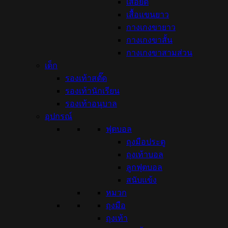
เสื้อยืด
เสื้อแขนยาว
กางเกงขายาว
กางเกงขาสั้น
กางเกงขาสามส่วน
เด็ก
รองเท้าสตั๊ด
รองเท้านักเรียน
รองเท้าอนุบาล
อุปกรณ์
ฟุตบอล
ถุงมือประตู
ถุงเท้าบอล
ลูกฟุตบอล
สนับแข้ง
หมวก
ถุงมือ
ถุงเท้า