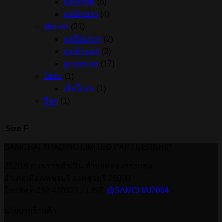
ถุงเท้าสั้น
(6)
ถุงเท้ายาว
(4)
ฟุตบอล
(21)
ถุงมือประตู
(2)
ถุงเท้าบอล
(2)
ลูกฟุตบอล
(17)
โยคะ
(1)
เสื่อโยคะ
(1)
อื่นๆ
(1)
Size
F
SAMCHAI TRADING LIMITED PARTNERSHIP
252/16 ถนนราชดำเนิน ตำบลคลองกระแชง
อำเภอเมืองเพชรบุรี จ.เพชรบุรี 76000
โทรศัพท์ 032-428927 , LINE
@SAMCHAI2004
นโยบายร้านค้า