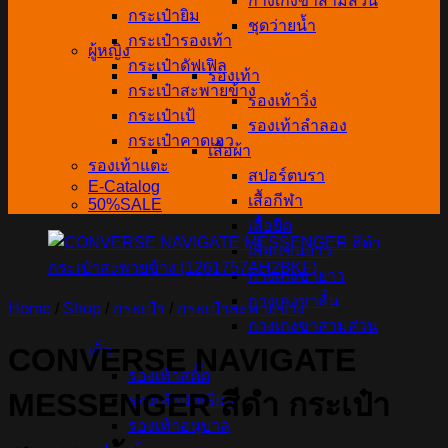
กางเกงขาสามส่วน
กระเป๋ายิม
ชุดว่ายน้ำ
กระเป๋ารองเท้า
ผู้หญิง
กระเป๋าดัฟเฟิล
รองเท้า
กระเป๋าสะพายข้าง
รองเท้าวิ่ง
กระเป๋าเป้
รองเท้าลำลอง
กระเป๋าคาดเอว
เสื้อผ้า
รองเท้าแตะ
สปอร์ตบรา
E-Catalog
เสื้อกีฬา
50%SALE
เสื้อยืด
เสื้อแขนยาว
กางเกงขายาว
กางเกงขาสั้น
Home
/
Shop
/
กระเป๋า
/
กระเป๋าสะพายข้าง
กางเกงขาสามส่วน
เด็ก
CONVERSE NAVIGATE
รองเท้าสตั๊ด
MESSENGER สีดำ กระเป๋า
รองเท้านักเรียน
รองเท้าอนุบาล