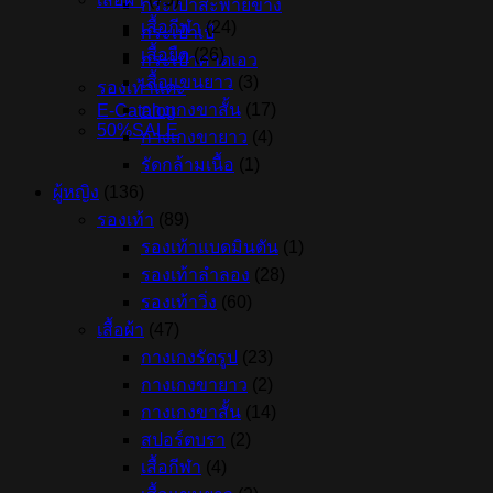
กระเป๋าสะพายข้าง
เสื้อกีฬา
(24)
กระเป๋าเป้
เสื้อยืด
(26)
กระเป๋าคาดเอว
เสื้อแขนยาว
(3)
รองเท้าแตะ
กางเกงขาสั้น
(17)
E-Catalog
50%SALE
กางเกงขายาว
(4)
รัดกล้ามเนื้อ
(1)
ผู้หญิง
(136)
รองเท้า
(89)
รองเท้าแบดมินตัน
(1)
รองเท้าลำลอง
(28)
รองเท้าวิ่ง
(60)
เสื้อผ้า
(47)
กางเกงรัดรูป
(23)
กางเกงขายาว
(2)
กางเกงขาสั้น
(14)
สปอร์ตบรา
(2)
เสื้อกีฬา
(4)