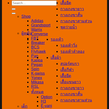
Search
เสื้อยืด
for:
กางเกงขายาว
กางเกงขาสั้น
Shop
Adidas
กางเกงขาสามส่วน
Grandsport
ชุดว่ายน้ำ
Warrix
ผู้หญิง
Converse
FBT
รองเท้า
Breaker
รองเท้าวิ่ง
BCS
Flyhawk
รองเท้าลำลอง
Pan
เสื้อผ้า
Kappa
สปอร์ตบรา
Pegan
Spin
เสื้อกีฬา
K-swiss
เสื้อยืด
Yonex
เสื้อแขนยาว
Mikasa
RSL
กางเกงขายาว
ทั้งหมด
กางเกงขาสั้น
Option
กางเกงขาสามส่วน
H3
E-vani
เด็ก