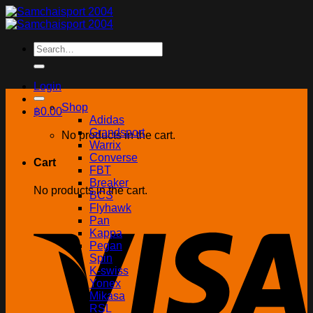
Skip
to
content
Search
for:
Login
Shop
฿
0.00
Adidas
Grandsport
No products in the cart.
Warrix
Converse
Cart
FBT
Breaker
No products in the cart.
BCS
Flyhawk
Pan
Kappa
Pegan
Spin
K-swiss
Yonex
Mikasa
RSL