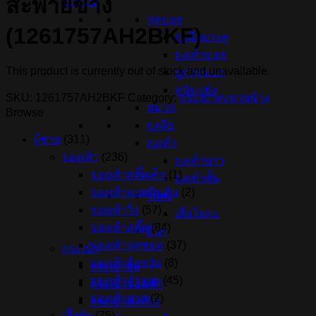
สะพายข้าง
อุปกรณ์
ฟุตบอล
(1261757AH2BKF)
ถุงมือประตู
ถุงเท้าบอล
This product is currently out of stock and unavailable.
ลูกฟุตบอล
สนับแข้ง
SKU:
1261757AH2BKF
Category:
กระเป๋าสะพายข้าง
หมวก
Browse
ถุงมือ
ผู้ชาย
(311)
ถุงเท้า
รองเท้า
(236)
ถุงเท้ายาว
รองเท้าสตั๊ดเด็ก
(1)
ถุงเท้าสั้น
รองเท้าแบดมินตัน
(2)
โยคะ
รองเท้าวิ่ง
(57)
เสื่อโยคะ
รองเท้าสตั๊ด
(84)
อื่นๆ
รองเท้าฟุตซอล
(37)
กระเป๋า
รองเท้าร้อยปุ่ม
(8)
กระเป๋ายิม
รองเท้าลำลอง
(45)
กระเป๋ารองเท้า
รองเท้าบาส
(2)
กระเป๋าดัฟเฟิล
เสื้อผ้า
(75)