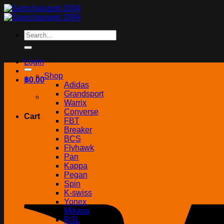
Skip
to
content
Search
for:
Login
Shop
฿
0.00
Adidas
Grandsport
Warrix
Converse
Cart
FBT
Breaker
BCS
Flyhawk
Pan
Kappa
Pegan
Spin
K-swiss
Yonex
Mikasa
RSL