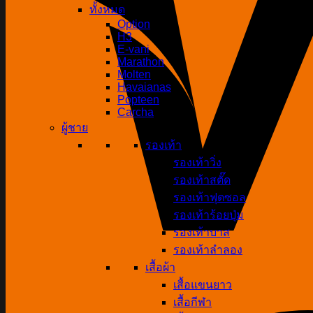
ทั้งหมด
Option
H3
E-vani
Marathon
Molten
Havaianas
Popteen
Carcha
ผู้ชาย
รองเท้า
รองเท้าวิ่ง
รองเท้าสตั๊ด
รองเท้าฟุตซอล
รองเท้าร้อยปุ่ม
รองเท้าบาส
รองเท้าลำลอง
เสื้อผ้า
เสื้อแขนยาว
เสื้อกีฬา