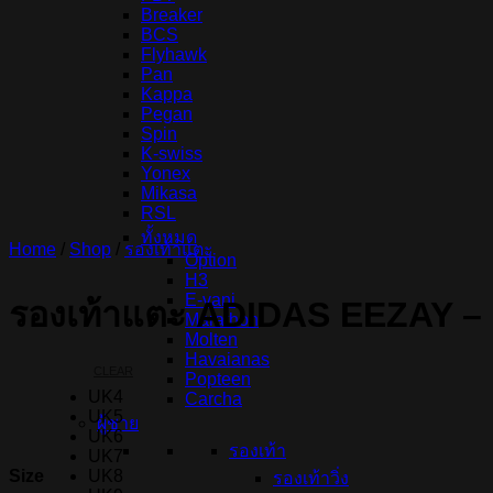
Breaker
BCS
Flyhawk
Pan
Kappa
Pegan
Spin
K-swiss
Yonex
Mikasa
RSL
ทั้งหมด
Home
/
Shop
/
รองเท้าแตะ
Option
H3
E-vani
รองเท้าแตะ ADIDAS EEZAY – 
Marathon
Molten
Havaianas
CLEAR
Popteen
UK4
Carcha
UK5
ผู้ชาย
UK6
รองเท้า
UK7
Size
UK8
รองเท้าวิ่ง