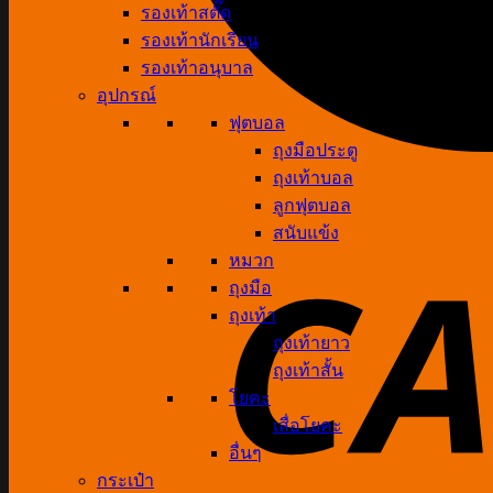
รองเท้าสตั๊ด
รองเท้านักเรียน
รองเท้าอนุบาล
อุปกรณ์
ฟุตบอล
ถุงมือประตู
ถุงเท้าบอล
ลูกฟุตบอล
สนับแข้ง
หมวก
ถุงมือ
ถุงเท้า
ถุงเท้ายาว
ถุงเท้าสั้น
โยคะ
เสื่อโยคะ
อื่นๆ
กระเป๋า