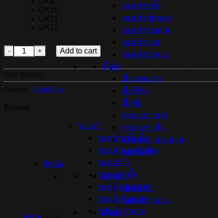
UK9
รองเท้าสตั๊ด
UK10
รองเท้าฟุตซอล
UK11
UK12
รองเท้าร้อยปุ่ม
รองเท้าบาส
รองเท้าแตะ ADIDAS EEZAY - Core Black/Cloud White (EG204
Add to cart
รองเท้าลำลอง
เสื้อผ้า
SKU:
EG2042
เสื้อแขนยาว
Category:
รองเท้าแตะ
เสื้อกีฬา
เสื้อยืด
Browse
กางเกงขายาว
รองเท้า
กางเกงขาสั้น
รองเท้าสตั๊ดเด็ก
กางเกงขาสามส่วน
รองเท้าแบดมินตัน
ชุดว่ายน้ำ
รองเท้าวิ่ง
ผู้หญิง
รองเท้าสตั๊ด
รองเท้า
รองเท้าฟุตซอล
รองเท้าวิ่ง
รองเท้าร้อยปุ่ม
รองเท้าลำลอง
รองเท้าลำลอง
เสื้อผ้า
ผู้ชาย
(311)