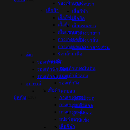
รองเท้าบาส
สปอร์ตบรา
เสื้อผ้า
เสื้อกีฬา
เสื้อกีฬา
เสื้อยืด
เสื้อยืด
เสื้อแขนยาว
เสื้อแขนยาว
กางเกงขายาว
กางเกงขาสั้น
กางเกงขาสั้น
กางเกงขายาว
กางเกงขาสามส่วน
รัดกล้ามเนื้อ
เด็ก
รองเท้า
รองเท้าสตั๊ด
รองเท้าแบดมินตัน
รองเท้านักเรียน
รองเท้าลำลอง
รองเท้าอนุบาล
รองเท้าวิ่ง
อุปกรณ์
เสื้อผ้า
ฟุตบอล
ผู้หญิง
กางเกงรัดรูป
(136)
ถุงมือประตู
กางเกงขายาว
ถุงเท้าบอล
กางเกงขาสั้น
ลูกฟุตบอล
สปอร์ตบรา
สนับแข้ง
เสื้อกีฬา
หมวก