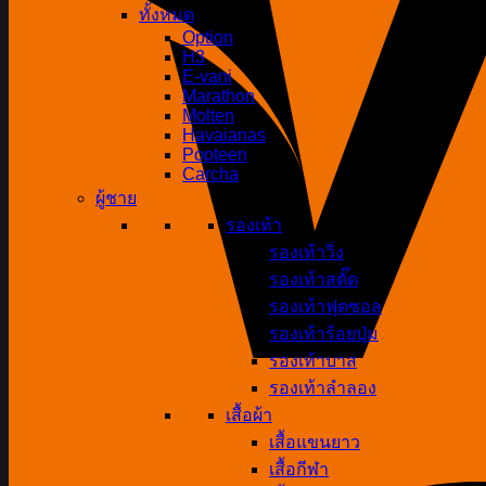
ทั้งหมด
Option
H3
E-vani
Marathon
Molten
Havaianas
Popteen
Carcha
ผู้ชาย
รองเท้า
รองเท้าวิ่ง
รองเท้าสตั๊ด
รองเท้าฟุตซอล
รองเท้าร้อยปุ่ม
รองเท้าบาส
รองเท้าลำลอง
เสื้อผ้า
เสื้อแขนยาว
เสื้อกีฬา