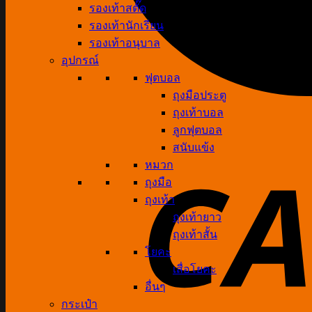
รองเท้าสตั๊ด
รองเท้านักเรียน
รองเท้าอนุบาล
อุปกรณ์
ฟุตบอล
ถุงมือประตู
ถุงเท้าบอล
ลูกฟุตบอล
สนับแข้ง
หมวก
ถุงมือ
ถุงเท้า
ถุงเท้ายาว
ถุงเท้าสั้น
โยคะ
เสื่อโยคะ
อื่นๆ
กระเป๋า