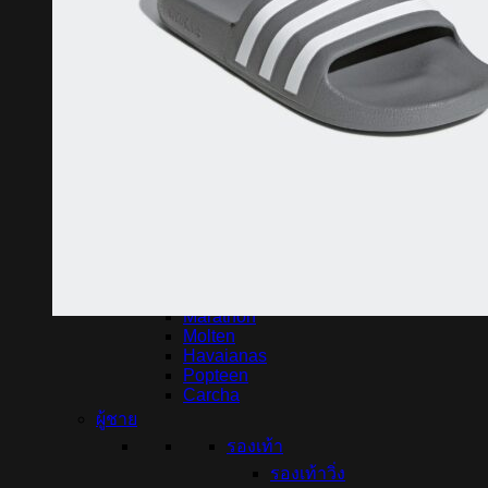
Breaker
BCS
Flyhawk
Pan
Kappa
Pegan
Spin
K-swiss
Yonex
Mikasa
RSL
ทั้งหมด
Option
H3
E-vani
Marathon
Molten
Havaianas
Popteen
Carcha
ผู้ชาย
รองเท้า
รองเท้าวิ่ง