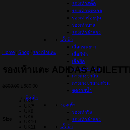
รองเท้าสตั๊ด
รองเท้าฟุตซอล
รองเท้าร้อยปุ่ม
รองเท้าบาส
รองเท้าลำลอง
เสื้อผ้า
เสื้อแขนยาว
Home
/
Shop
/
รองเท้าแตะ
เสื้อกีฬา
เสื้อยืด
รองเท้าแตะ ADIDAS ADILETT
กางเกงขายาว
กางเกงขาสั้น
กางเกงขาสามส่วน
Original
Current
฿
800.00
฿
680.00
ชุดว่ายน้ำ
price
price
was:
is:
ผู้หญิง
UK6
฿800.00.
฿680.00.
รองเท้า
UK7
UK8
รองเท้าวิ่ง
UK9
Size
รองเท้าลำลอง
UK10
เสื้อผ้า
UK11