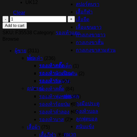
UK12
สปอร์ตบรา
เสื้อกีฬา
Clear
เสื้อยืด
รองเท้า
Add to cart
เสื้อแขนยาว
แตะ
SKU:
F35538
Category:
รองเท้าแตะ
ADIDAS
กางเกงขายาว
Browse
ADILETTE
กางเกงขาสั้น
AQUA
กางเกงขาสามส่วน
-
ผู้ชาย
(311)
Grey
เด็ก
รองเท้า
(236)
Two/Cloud
รองเท้าสตั๊ด
รองเท้าสตั๊ดเด็ก
(1)
White
(F35538)
รองเท้านักเรียน
รองเท้าแบดมินตัน
(2)
quantity
รองเท้าอนุบาล
รองเท้าวิ่ง
(57)
อุปกรณ์
รองเท้าสตั๊ด
(84)
ฟุตบอล
รองเท้าฟุตซอล
(37)
ถุงมือประตู
รองเท้าร้อยปุ่ม
(8)
ถุงเท้าบอล
รองเท้าลำลอง
(45)
ลูกฟุตบอล
รองเท้าบาส
(2)
สนับแข้ง
เสื้อผ้า
(75)
หมวก
เสื้อกีฬา
(24)