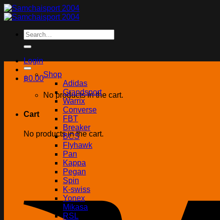
Skip
to
content
Search
for:
Login
Shop
฿
0.00
Adidas
Grandsport
No products in the cart.
Warrix
Converse
Cart
FBT
Breaker
No products in the cart.
BCS
Flyhawk
Pan
Kappa
Pegan
Spin
K-swiss
Yonex
Mikasa
RSL