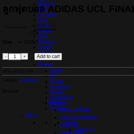
Breaker
ลูกฟุตบอล ADIDAS UCL FINA
BCS
Flyhawk
Pan
Original
Current
800.00
320.00
฿
฿
Kappa
Pegan
price
price
CLEAR
Spin
was:
is:
K-swiss
Size
SIZE 5
฿800.00.
฿320.00.
Yonex
Mikasa
ลูกฟุตบอล ADIDAS UCL FINALE ISTANBUL CLUB - White/Pan
Add to cart
RSL
ทั้งหมด
Option
SKU:
FH7377-NS
H3
Category:
ลูกฟุตบอล
E-vani
Marathon
Browse
Molten
Havaianas
รองเท้า
Popteen
Carcha
รองเท้าสตั๊ดเด็ก
ผู้ชาย
รองเท้าแบดมินตัน
รองเท้า
รองเท้าวิ่ง
รองเท้าวิ่ง
รองเท้าสตั๊ด