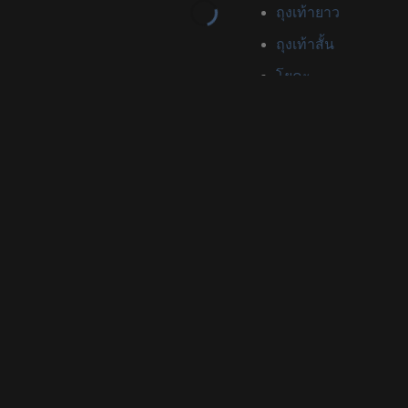
ถุงเท้ายาว
ถุงเท้าสั้น
โยคะ
เสื่อโยคะ
อื่นๆ
กระเป๋า
กระเป๋ายิม
กระเป๋ารองเท้า
กระเป๋าดัฟเฟิล
กระเป๋าสะพายข้าง
กระเป๋าเป้
กระเป๋าคาดเอว
รองเท้าแตะ
E-Catalog