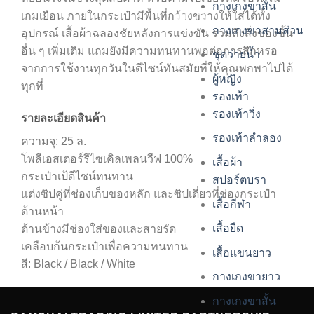
กางเกงขาสั้น
เกมเยือน ภายในกระเป๋ามีพื้นที่กว้างขวางให้ใส่ได้ทั้ง
กางเกงขาสามส่วน
อุปกรณ์ เสื้อผ้าฉลองชัยหลังการแข่งขัน รวมถึงสิ่งของชิ้น
อื่น ๆ เพิ่มเติม แถมยังมีความทนทานพอต่อการสึกหรอ
ชุดว่ายน้ำ
จากการใช้งานทุกวันในดีไซน์ทันสมัยที่ให้คุณพกพาไปได้
ผู้หญิง
ทุกที่
รองเท้า
รองเท้าวิ่ง
รายละเอียดสินค้า
รองเท้าลำลอง
ความจุ: 25 ล.
โพลีเอสเตอร์รีไซเคิลเพลนวีฟ 100%
เสื้อผ้า
กระเป๋าเป้ดีไซน์ทนทาน
สปอร์ตบรา
แต่งซิปคู่ที่ช่องเก็บของหลัก และซิปเดี่ยวที่ช่องกระเป๋า
เสื้อกีฬา
ด้านหน้า
เสื้อยืด
ด้านข้างมีช่องใส่ของและสายรัด
เคลือบก้นกระเป๋าเพื่อความทนทาน
เสื้อแขนยาว
สี: Black / Black / White
กางเกงขายาว
กางเกงขาสั้น