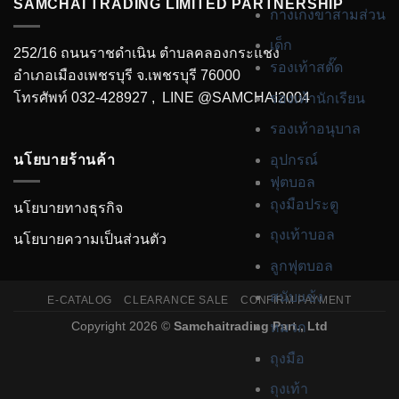
SAMCHAI TRADING LIMITED PARTNERSHIP
กางเกงขาสามส่วน
เด็ก
252/16 ถนนราชดำเนิน ตำบลคลองกระแชง
รองเท้าสตั๊ด
อำเภอเมืองเพชรบุรี จ.เพชรบุรี 76000
โทรศัพท์ 032-428927 , LINE
@SAMCHAI2004
รองเท้านักเรียน
รองเท้าอนุบาล
นโยบายร้านค้า
อุปกรณ์
ฟุตบอล
ถุงมือประตู
นโยบายทางธุรกิจ
ถุงเท้าบอล
นโยบายความเป็นส่วนตัว
ลูกฟุตบอล
สนับแข้ง
E-CATALOG
CLEARANCE SALE
CONFIRM PAYMENT
Copyright 2026 ©
Samchaitrading Part., Ltd
หมวก
ถุงมือ
ถุงเท้า