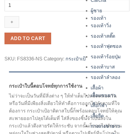
Carcha
กระเป๋า
เป้
ผู้ชาย
ADIDAS
รองเท้า
BOXY
รองเท้าวิ่ง
-
รองเท้าสตั๊ด
Black
ADD TO CART
(FS8336)
รองเท้าฟุตซอล
quantity
รองเท้าร้อยปุ่ม
SKU:
FS8336-NS
Category:
กระเป๋าเป้
รองเท้าบาส
รองเท้าลำลอง
กระเป๋าใบนี้ตอบโจทย์ทุกการใช้งาน
เสื้อผ้า
เสื้อแขนยาว
ไม่ว่าจะเป็นวันที่มีสิ่งต่าง ๆ ให้ทำเต็มไปหมดตลอดวัน
หรือวันที่มีเพียงสิ่งเดียวให้ทำคือการออกไปทำตามที่ใจ
เสื้อกีฬา
ต้องการ กระเป๋าเป้อาดิดาสใบนี้ก็พร้อมตอบโจทย์ให้คุณ
เสื้อยืด
สะพายออกไปลุยได้เต็มที่ ใส่สิ่งของชิ้นจำเป็นลงใน
กระเป๋าแล้วดึงสายรัดให้กระชับ จากนั้นก็ออกไปพักผ่อน
กางเกงขายาว
หย่อนใจในช่วงสุดสัปดาห์ หรือตามไปเชียร์ทีมโปรดใน