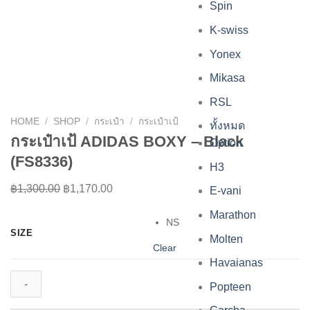
Spin
K-swiss
Yonex
Mikasa
RSL
HOME
/
SHOP
/
กระเป๋า
/
กระเป๋าเป้
ทั้งหมด
กระเป๋าเป้ ADIDAS BOXY – Black
Option
(FS8336)
H3
Original
Current
฿
1,300.00
฿
1,170.00
E-vani
price
price
Marathon
was:
is:
NS
SIZE
Molten
฿1,300.00.
฿1,170.00.
Clear
Havaianas
Popteen