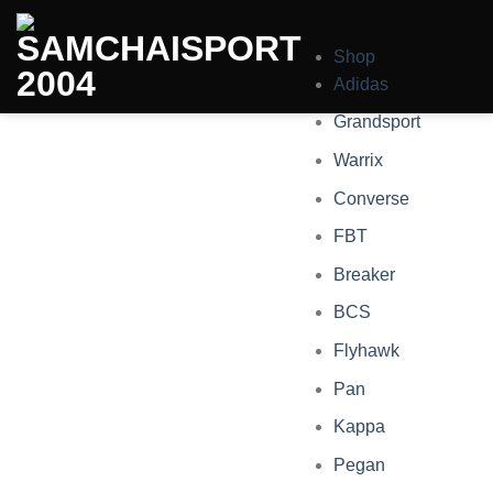
Skip
to
Shop
content
Adidas
Grandsport
Warrix
Converse
FBT
Breaker
BCS
Flyhawk
Pan
Kappa
Pegan