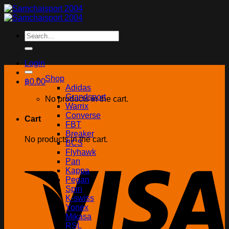
Skip
to
content
Search
for:
Login
Shop
฿
0.00
Adidas
Grandsport
No products in the cart.
Warrix
Converse
Cart
FBT
Breaker
No products in the cart.
BCS
Flyhawk
Pan
Kappa
Pegan
Spin
K-swiss
Yonex
Mikasa
RSL