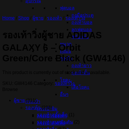
อุปกรณ์
ฟุตบอล
ถุงมือประตู
Home
/
Shop
/
ผู้ชาย
/
รองเท้า
/
รองเท้าวิ่ง
ถุงเท้าบอล
ลูกฟุตบอล
รองเท้าวิ่งผู้ชาย ADIDAS
สนับแข้ง
หมวก
GALAXY 6 – Orbit
ถุงมือ
Green/Core Black (GW4146)
ถุงเท้า
ถุงเท้ายาว
This product is currently out of stock and unavailable.
ถุงเท้าสั้น
โยคะ
SKU:
GW4146
Category:
รองเท้าวิ่ง
เสื่อโยคะ
Browse
อื่นๆ
ผู้ชาย
(311)
กระเป๋า
รองเท้า
(236)
กระเป๋ายิม
รองเท้าสตั๊ดเด็ก
(1)
กระเป๋ารองเท้า
รองเท้าแบดมินตัน
(2)
กระเป๋าดัฟเฟิล