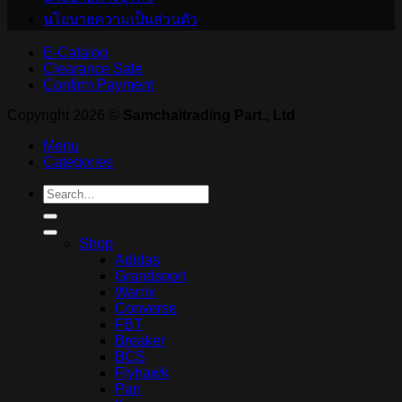
นโยบายความเป็นส่วนตัว
E-Catalog
Clearance Sale
Confirm Payment
Copyright 2026 ©
Samchaitrading Part., Ltd
Menu
Categories
Search
for:
Shop
Adidas
Grandsport
Warrix
Converse
FBT
Breaker
BCS
Flyhawk
Pan