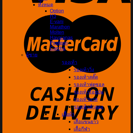
ทั้งหมด
Option
H3
E-vani
Marathon
Molten
Havaianas
Popteen
Carcha
ผู้ชาย
รองเท้า
รองเท้าวิ่ง
รองเท้าสตั๊ด
รองเท้าฟุตซอล
รองเท้าร้อยปุ่ม
รองเท้าบาส
รองเท้าลำลอง
เสื้อผ้า
เสื้อแขนยาว
เสื้อกีฬา