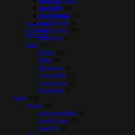
รองเท้าวิ่ง
(57)
กระเป๋าสะพายข้าง
รองเท้าสตั๊ด
(84)
กระเป๋าเป้
รองเท้าฟุตซอล
(37)
กระเป๋าคาดเอว
รองเท้าร้อยปุ่ม
(8)
รองเท้าแตะ
E-Catalog
รองเท้าลำลอง
(45)
50%SALE
รองเท้าบาส
(2)
เสื้อผ้า
(75)
เสื้อกีฬา
(24)
เสื้อยืด
(26)
เสื้อแขนยาว
(3)
กางเกงขาสั้น
(17)
กางเกงขายาว
(4)
รัดกล้ามเนื้อ
(1)
ผู้หญิง
(136)
รองเท้า
(89)
รองเท้าแบดมินตัน
(1)
รองเท้าลำลอง
(28)
รองเท้าวิ่ง
(60)