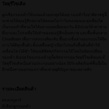
วัสดุรีไซเคิล
ผูกเชือกรองเท้าให้แน่นแล้วออกลุยได้เลย รองเท้าวิ่งอาดิดาสคู่นี้
จะช่วยให้คุณรู้สึกสบายได้ตลอดไม่ว่าวันของคุณจะยุ่งเพียงใด
เป็นรองเท้าที่สวมใส่ได้อย่างยอดเยี่ยมทุกวัน มีอัปเปอร์ผ้าตาข่าย
ที่เบาและโปร่งเพื่อให้เท้าของคุณรู้สึกเย็นสบาย และพื้นชั้นกลาง
Cloudfoam เพื่อการส่งแรงดีดกลับ พื้นยางชั้นล่างออกแบบให้ยึด
เกาะได้ดีทุกพื้นผิว ตั้งแต่พื้นหญ้าเปียกไปจนถึงพื้นดินที่ทำให้
เคลื่อนไหวได้ช้า ให้คุณพิชิตทุกกิจกรรมได้โดยไม่ต้องเปลี่ยน
รองเท้า อัปเปอร์ของรองเท้าคู่นี้ผลิตจากกลุ่มวัสดุรีไซเคิลและมี
วัสดุรีไซเคิลเป็นส่วนประกอบอย่างน้อย 50% ผลิตภัณฑ์ชิ้นนี้เป็น
อีกหนึ่งทางออกของเราที่จะช่วยยุติปัญหาขยะพลาสติก
รายละเอียดสินค้า
ทรงเรกูลาร์
มีเชือกผูกรองเท้า