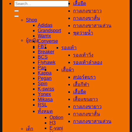
Search
เสื้อยืด
for:
กางเกงขายาว
กางเกงขาสั้น
Shop
Adidas
กางเกงขาสามส่วน
Grandsport
ชุดว่ายน้ำ
Warrix
ผู้หญิง
Converse
FBT
รองเท้า
Breaker
รองเท้าวิ่ง
BCS
Flyhawk
รองเท้าลำลอง
Pan
เสื้อผ้า
Kappa
สปอร์ตบรา
Pegan
Spin
เสื้อกีฬา
K-swiss
เสื้อยืด
Yonex
เสื้อแขนยาว
Mikasa
RSL
กางเกงขายาว
ทั้งหมด
กางเกงขาสั้น
Option
กางเกงขาสามส่วน
H3
E-vani
เด็ก