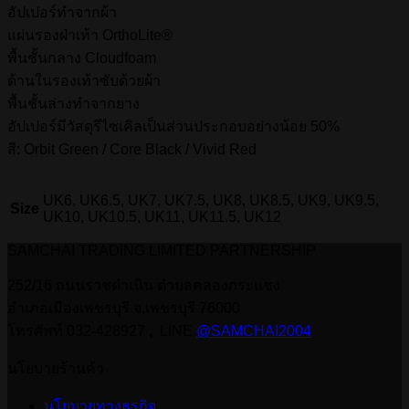
อัปเปอร์ทำจากผ้า
แผ่นรองฝ่าเท้า OrthoLite®
พื้นชั้นกลาง Cloudfoam
ด้านในรองเท้าซับด้วยผ้า
พื้นชั้นล่างทำจากยาง
อัปเปอร์มีวัสดุรีไซเคิลเป็นส่วนประกอบอย่างน้อย 50%
สี: Orbit Green / Core Black / Vivid Red
UK6, UK6.5, UK7, UK7.5, UK8, UK8.5, UK9, UK9.5,
Size
UK10, UK10.5, UK11, UK11.5, UK12
SAMCHAI TRADING LIMITED PARTNERSHIP
252/16 ถนนราชดำเนิน ตำบลคลองกระแชง
อำเภอเมืองเพชรบุรี จ.เพชรบุรี 76000
โทรศัพท์ 032-428927 , LINE
@SAMCHAI2004
นโยบายร้านค้า
นโยบายทางธุรกิจ