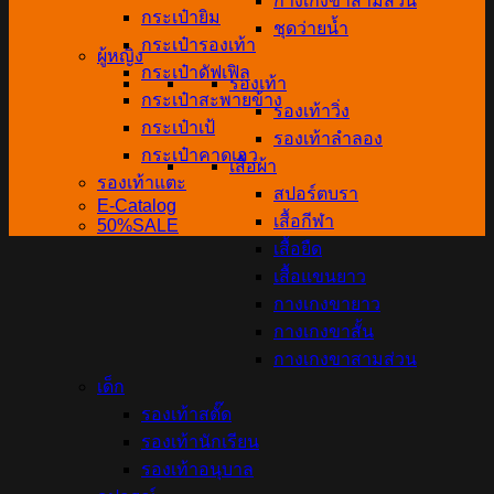
กางเกงขาสามส่วน
กระเป๋ายิม
ชุดว่ายน้ำ
กระเป๋ารองเท้า
ผู้หญิง
กระเป๋าดัฟเฟิล
รองเท้า
กระเป๋าสะพายข้าง
รองเท้าวิ่ง
กระเป๋าเป้
รองเท้าลำลอง
กระเป๋าคาดเอว
เสื้อผ้า
รองเท้าแตะ
สปอร์ตบรา
E-Catalog
เสื้อกีฬา
50%SALE
เสื้อยืด
เสื้อแขนยาว
กางเกงขายาว
กางเกงขาสั้น
กางเกงขาสามส่วน
เด็ก
รองเท้าสตั๊ด
รองเท้านักเรียน
รองเท้าอนุบาล