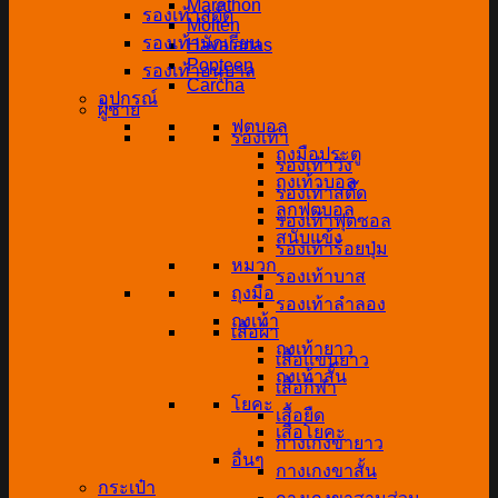
Marathon
รองเท้าสตั๊ด
Molten
รองเท้านักเรียน
Havaianas
Popteen
รองเท้าอนุบาล
Carcha
อุปกรณ์
ผู้ชาย
ฟุตบอล
รองเท้า
ถุงมือประตู
รองเท้าวิ่ง
ถุงเท้าบอล
รองเท้าสตั๊ด
ลูกฟุตบอล
รองเท้าฟุตซอล
สนับแข้ง
รองเท้าร้อยปุ่ม
หมวก
รองเท้าบาส
ถุงมือ
รองเท้าลำลอง
ถุงเท้า
เสื้อผ้า
ถุงเท้ายาว
เสื้อแขนยาว
ถุงเท้าสั้น
เสื้อกีฬา
โยคะ
เสื้อยืด
เสื่อโยคะ
กางเกงขายาว
อื่นๆ
กางเกงขาสั้น
กระเป๋า