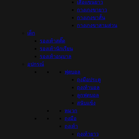
เสื้อแขนยาว
กางเกงขายาว
กางเกงขาสั้น
กางเกงขาสามส่วน
เด็ก
รองเท้าสตั๊ด
รองเท้านักเรียน
รองเท้าอนุบาล
อุปกรณ์
ฟุตบอล
ถุงมือประตู
ถุงเท้าบอล
ลูกฟุตบอล
สนับแข้ง
หมวก
ถุงมือ
ถุงเท้า
ถุงเท้ายาว