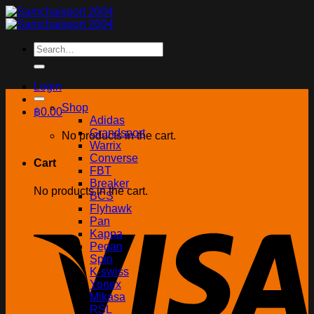
Skip
to
content
Search
for:
Login
Shop
฿
0.00
Adidas
Grandsport
No products in the cart.
Warrix
Converse
Cart
FBT
Breaker
No products in the cart.
BCS
Flyhawk
Pan
Kappa
Pegan
Spin
K-swiss
Yonex
Mikasa
RSL