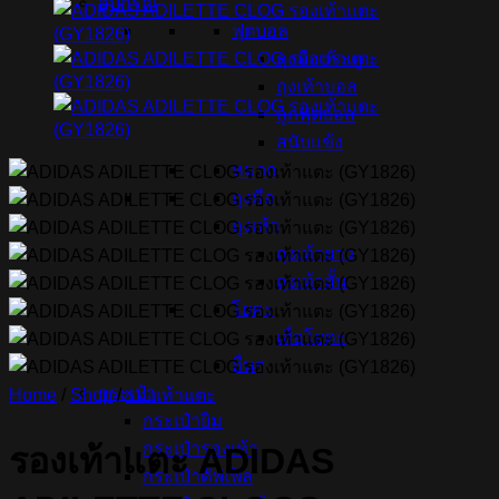
อุปกรณ์
ฟุตบอล
ถุงมือประตู
ถุงเท้าบอล
ลูกฟุตบอล
สนับแข้ง
หมวก
ถุงมือ
ถุงเท้า
ถุงเท้ายาว
ถุงเท้าสั้น
โยคะ
เสื่อโยคะ
อื่นๆ
กระเป๋า
Home
/
Shop
/
รองเท้าแตะ
กระเป๋ายิม
กระเป๋ารองเท้า
รองเท้าแตะ ADIDAS
กระเป๋าดัฟเฟิล