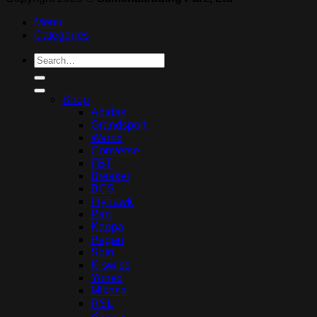
Menu
Categories
Search
for:
Shop
Adidas
Grandsport
Warrix
Converse
FBT
Breaker
BCS
Flyhawk
Pan
Kappa
Pegan
Spin
K-swiss
Yonex
Mikasa
RSL