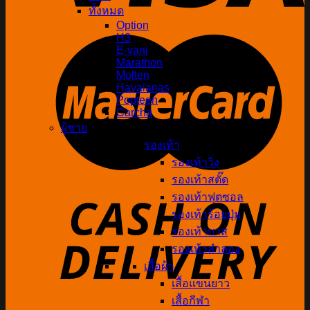
ทั้งหมด
Option
H3
E-vani
Marathon
Molten
Havaianas
Popteen
Carcha
ผู้ชาย
รองเท้า
รองเท้าวิ่ง
รองเท้าสตั๊ด
รองเท้าฟุตซอล
รองเท้าร้อยปุ่ม
รองเท้าบาส
รองเท้าลำลอง
เสื้อผ้า
เสื้อแขนยาว
เสื้อกีฬา