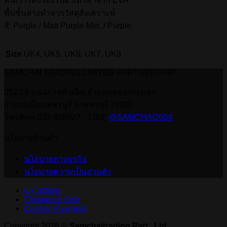
พื้นเว้าโค้งรองรับฝ่าเท้าทำจาก EVA
พื้นชั้นล่างทำจากวัสดุสังเคราะห์
สี: Purple / Matt Purple Met. / Purple
Size
UK4, UK5, UK6, UK7, UK8
SAMCHAI TRADING LIMITED PARTNERSHIP
252/16 ถนนราชดำเนิน ตำบลคลองกระแชง
อำเภอเมืองเพชรบุรี จ.เพชรบุรี 76000
โทรศัพท์ 032-428927 , LINE
@SAMCHAI2004
นโยบายร้านค้า
นโยบายทางธุรกิจ
นโยบายความเป็นส่วนตัว
E-Catalog
Clearance Sale
Confirm Payment
Copyright 2026 ©
Samchaitrading Part., Ltd