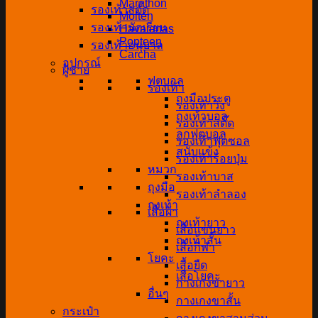
Marathon
รองเท้าสตั๊ด
Molten
รองเท้านักเรียน
Havaianas
Popteen
รองเท้าอนุบาล
Carcha
อุปกรณ์
ผู้ชาย
ฟุตบอล
รองเท้า
ถุงมือประตู
รองเท้าวิ่ง
ถุงเท้าบอล
รองเท้าสตั๊ด
ลูกฟุตบอล
รองเท้าฟุตซอล
สนับแข้ง
รองเท้าร้อยปุ่ม
หมวก
รองเท้าบาส
ถุงมือ
รองเท้าลำลอง
ถุงเท้า
เสื้อผ้า
ถุงเท้ายาว
เสื้อแขนยาว
ถุงเท้าสั้น
เสื้อกีฬา
โยคะ
เสื้อยืด
เสื่อโยคะ
กางเกงขายาว
อื่นๆ
กางเกงขาสั้น
กระเป๋า