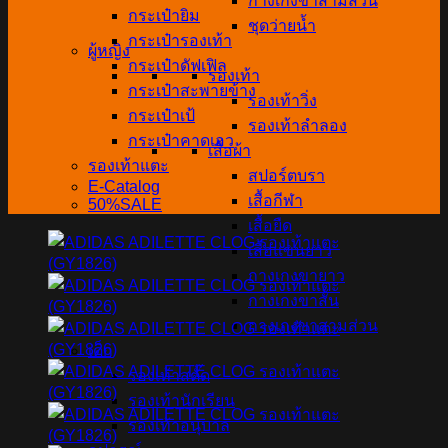
กางเกงขาสามส่วน
กระเป๋ายิม
ชุดว่ายน้ำ
กระเป๋ารองเท้า
ผู้หญิง
กระเป๋าดัฟเฟิล
รองเท้า
กระเป๋าสะพายข้าง
รองเท้าวิ่ง
กระเป๋าเป้
รองเท้าลำลอง
กระเป๋าคาดเอว
เสื้อผ้า
รองเท้าแตะ
สปอร์ตบรา
E-Catalog
เสื้อกีฬา
50%SALE
เสื้อยืด
เสื้อแขนยาว
กางเกงขายาว
กางเกงขาสั้น
กางเกงขาสามส่วน
เด็ก
รองเท้าสตั๊ด
รองเท้านักเรียน
รองเท้าอนุบาล