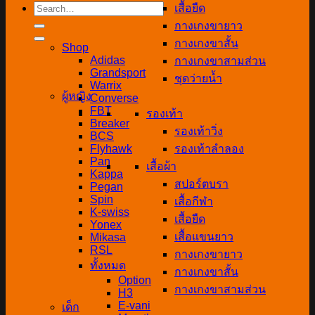
Search
เสื้อยืด
for:
กางเกงขายาว
กางเกงขาสั้น
Shop
Adidas
กางเกงขาสามส่วน
Grandsport
ชุดว่ายน้ำ
Warrix
ผู้หญิง
Converse
FBT
รองเท้า
Breaker
รองเท้าวิ่ง
BCS
Flyhawk
รองเท้าลำลอง
Pan
เสื้อผ้า
Kappa
สปอร์ตบรา
Pegan
Spin
เสื้อกีฬา
K-swiss
เสื้อยืด
Yonex
เสื้อแขนยาว
Mikasa
RSL
กางเกงขายาว
ทั้งหมด
กางเกงขาสั้น
Option
กางเกงขาสามส่วน
H3
E-vani
เด็ก