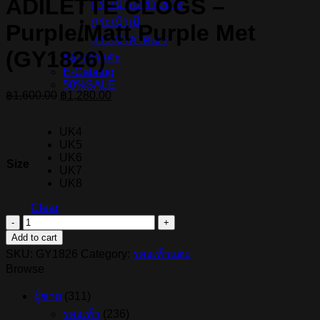
ADILETTE CLOGS –
กระเป๋าสะพายข้าง
กระเป๋าเป้
Purple/Matt Purple Met
กระเป๋าคาดเอว
(GY1826)
รองเท้าแตะ
E-Catalog
50%SALE
Original
Current
฿
1,600.00
฿
1,280.00
price
price
was:
is:
UK4
฿1,600.00.
฿1,280.00.
UK5
UK6
Size
UK7
UK8
Clear
รองเท้า
Add to cart
แตะ
SKU:
GY1826
Category:
รองเท้าแตะ
ADIDAS
Browse
ADILETTE
CLOGS
-
ผู้ชาย
(311)
Purple/Matt
รองเท้า
(236)