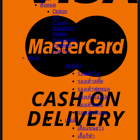
ทั้งหมด
Option
H3
E-vani
Marathon
Molten
Havaianas
Popteen
Carcha
ผู้ชาย
รองเท้า
รองเท้าวิ่ง
รองเท้าสตั๊ด
รองเท้าฟุตซอล
รองเท้าร้อยปุ่ม
รองเท้าบาส
รองเท้าลำลอง
เสื้อผ้า
เสื้อแขนยาว
เสื้อกีฬา