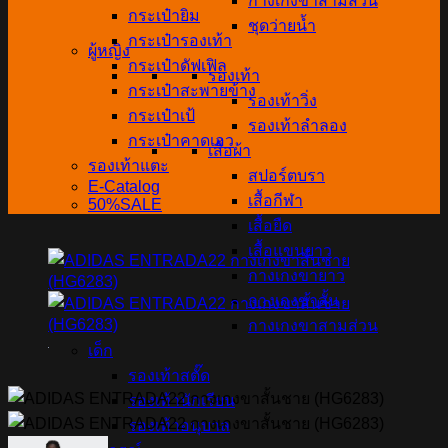
กางเกงขาสามส่วน
กระเป๋ายิม
ชุดว่ายน้ำ
กระเป๋ารองเท้า
ผู้หญิง
กระเป๋าดัฟเฟิล
รองเท้า
กระเป๋าสะพายข้าง
รองเท้าวิ่ง
กระเป๋าเป้
รองเท้าลำลอง
กระเป๋าคาดเอว
เสื้อผ้า
รองเท้าแตะ
สปอร์ตบรา
E-Catalog
เสื้อกีฬา
50%SALE
เสื้อยืด
เสื้อแขนยาว
กางเกงขายาว
กางเกงขาสั้น
กางเกงขาสามส่วน
เด็ก
รองเท้าสตั๊ด
รองเท้านักเรียน
รองเท้าอนุบาล