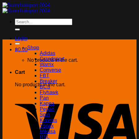
Skip
to
content
Search
for:
Login
Shop
฿
0.00
Adidas
Grandsport
No products in the cart.
Warrix
Converse
Cart
FBT
Breaker
No products in the cart.
BCS
Flyhawk
Pan
Kappa
Pegan
Spin
K-swiss
Yonex
Mikasa
RSL