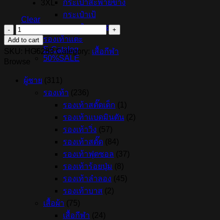
กระเป๋าสะพายข้าง
3XL
กระเป๋าเป้
Clear
กระเป๋าคาดเอว
เสื้อ
รองเท้าแตะ
Add to cart
กีฬา
E-Catalog
SKU:
HG6283
Category:
เสื้อกีฬา
ผู้ชาย
50%SALE
Browse
ADIDAS
ENTRADA
ผู้ชาย
(311)
22-
Royal
รองเท้า
(236)
Blue
รองเท้าสตั๊ดเด็ก
(1)
(HG6283)
รองเท้าแบดมินตัน
(2)
quantity
รองเท้าวิ่ง
(57)
รองเท้าสตั๊ด
(84)
รองเท้าฟุตซอล
(37)
รองเท้าร้อยปุ่ม
(8)
รองเท้าลำลอง
(45)
รองเท้าบาส
(2)
เสื้อผ้า
(75)
เสื้อกีฬา
(24)