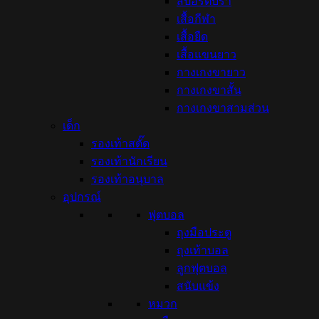
สปอร์ตบรา
เสื้อกีฬา
เสื้อยืด
เสื้อแขนยาว
กางเกงขายาว
กางเกงขาสั้น
กางเกงขาสามส่วน
เด็ก
รองเท้าสตั๊ด
รองเท้านักเรียน
รองเท้าอนุบาล
อุปกรณ์
ฟุตบอล
ถุงมือประตู
ถุงเท้าบอล
ลูกฟุตบอล
สนับแข้ง
หมวก