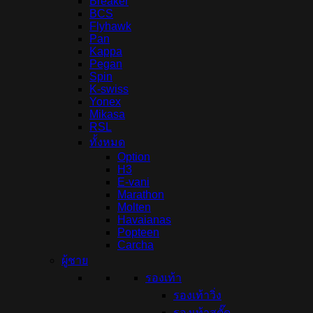
Breaker
BCS
Flyhawk
Pan
Kappa
Pegan
Spin
K-swiss
Yonex
Mikasa
RSL
ทั้งหมด
Option
H3
E-vani
Marathon
Molten
Havaianas
Popteen
Carcha
ผู้ชาย
รองเท้า
รองเท้าวิ่ง
รองเท้าสตั๊ด