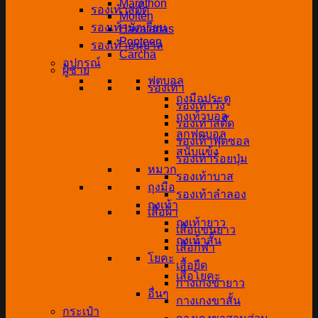
Marathon
รองเท้าสตั๊ด
Molten
รองเท้านักเรียน
Havaianas
Popteen
รองเท้าอนุบาล
Carcha
อุปกรณ์
ผู้ชาย
ฟุตบอล
รองเท้า
ถุงมือประตู
รองเท้าวิ่ง
ถุงเท้าบอล
รองเท้าสตั๊ด
ลูกฟุตบอล
รองเท้าฟุตซอล
สนับแข้ง
รองเท้าร้อยปุ่ม
หมวก
รองเท้าบาส
ถุงมือ
รองเท้าลำลอง
ถุงเท้า
เสื้อผ้า
ถุงเท้ายาว
เสื้อแขนยาว
ถุงเท้าสั้น
เสื้อกีฬา
โยคะ
เสื้อยืด
เสื่อโยคะ
กางเกงขายาว
อื่นๆ
กางเกงขาสั้น
กระเป๋า