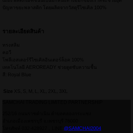
เมือง ผลิตภัณฑ์ชิ้นนี้เป็นอีกหนึ่งทางออกของเราที่จะช่วยยุติ
ปัญหาขยะพลาสติก โดยผลิตจากวัสดุรีไซเคิล 100%
รายละเอียดสินค้า
ทรงสลิม
คอวี
โพลีเอสเตอร์รีไซเคิลอินเตอร์ล็อค 100%
เทคโนโลยี AEROREADY ช่วยดูดซับความชื้น
สี: Royal Blue
Size
XS, S, M, L, XL, 2XL, 3XL
SAMCHAI TRADING LIMITED PARTNERSHIP
252/16 ถนนราชดำเนิน ตำบลคลองกระแชง
อำเภอเมืองเพชรบุรี จ.เพชรบุรี 76000
โทรศัพท์ 032-428927 , LINE
@SAMCHAI2004