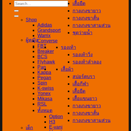
Search
เสื้อยืด
for:
กางเกงขายาว
กางเกงขาสั้น
Shop
Adidas
กางเกงขาสามส่วน
Grandsport
ชุดว่ายน้ำ
Warrix
ผู้หญิง
Converse
FBT
รองเท้า
Breaker
รองเท้าวิ่ง
BCS
Flyhawk
รองเท้าลำลอง
Pan
เสื้อผ้า
Kappa
สปอร์ตบรา
Pegan
Spin
เสื้อกีฬา
K-swiss
เสื้อยืด
Yonex
เสื้อแขนยาว
Mikasa
RSL
กางเกงขายาว
ทั้งหมด
กางเกงขาสั้น
Option
กางเกงขาสามส่วน
H3
E-vani
เด็ก