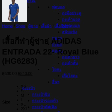
อุปกรณ์
ฟุตบอล
ถุงมือประตู
ถุงเท้าบอล
ลูกฟุตบอล
Home
/
Shop
/
ผู้ชาย
/
เสื้อผ้า
/
เสื้อกีฬา
สนับแข้ง
หมวก
เสื้อกีฬาผู้ชาย ADIDAS
ถุงมือ
ENTRADA 22- Royal Blue
ถุงเท้า
ถุงเท้ายาว
(HG6283)
ถุงเท้าสั้น
โยคะ
Original
Current
฿
600.00
฿
540.00
เสื่อโยคะ
price
price
อื่นๆ
was:
is:
XS
฿600.00.
฿540.00.
กระเป๋า
S
กระเป๋ายิม
M
L
กระเป๋ารองเท้า
Size
XL
กระเป๋าดัฟเฟิล
2XL