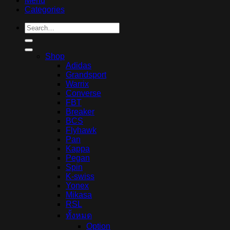
Menu
Categories
Search
for:
Shop
Adidas
Grandsport
Warrix
Converse
FBT
Breaker
BCS
Flyhawk
Pan
Kappa
Pegan
Spin
K-swiss
Yonex
Mikasa
RSL
ทั้งหมด
Option