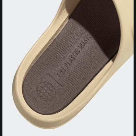
อุปกรณ์
ฟุตบอล
ถุงมือประตู
ถุงเท้าบอล
ลูกฟุตบอล
สนับแข้ง
หมวก
ถุงมือ
ถุงเท้า
ถุงเท้ายาว
ถุงเท้าสั้น
โยคะ
เสื่อโยคะ
อื่นๆ
กระเป๋า
กระเป๋ายิม
กระเป๋ารองเท้า
กระเป๋าดัฟเฟิล