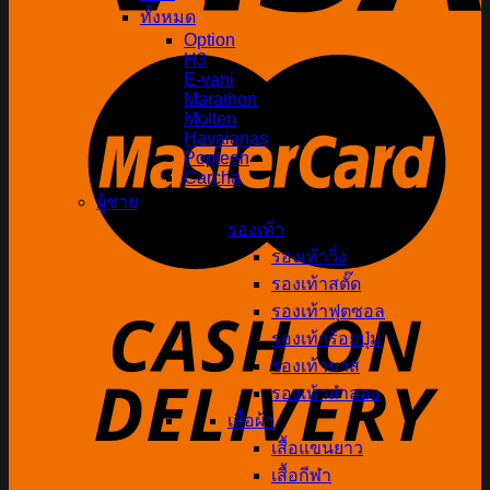
ทั้งหมด
Option
H3
E-vani
Marathon
Molten
Havaianas
Popteen
Carcha
ผู้ชาย
รองเท้า
รองเท้าวิ่ง
รองเท้าสตั๊ด
รองเท้าฟุตซอล
รองเท้าร้อยปุ่ม
รองเท้าบาส
รองเท้าลำลอง
เสื้อผ้า
เสื้อแขนยาว
เสื้อกีฬา