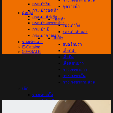
กางเกงขาสามส่วน
กระเป๋ายิม
ชุดว่ายน้ำ
กระเป๋ารองเท้า
ผู้หญิง
กระเป๋าดัฟเฟิล
รองเท้า
กระเป๋าสะพายข้าง
รองเท้าวิ่ง
กระเป๋าเป้
รองเท้าลำลอง
กระเป๋าคาดเอว
เสื้อผ้า
รองเท้าแตะ
สปอร์ตบรา
E-Catalog
เสื้อกีฬา
50%SALE
เสื้อยืด
เสื้อแขนยาว
กางเกงขายาว
กางเกงขาสั้น
กางเกงขาสามส่วน
เด็ก
รองเท้าสตั๊ด
รองเท้านักเรียน
รองเท้าอนุบาล