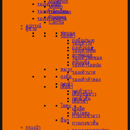
Marathon
รองเท้าสตั๊ด
Molten
รองเท้านักเรียน
Havaianas
Popteen
รองเท้าอนุบาล
Carcha
อุปกรณ์
ผู้ชาย
ฟุตบอล
รองเท้า
ถุงมือประตู
รองเท้าวิ่ง
ถุงเท้าบอล
รองเท้าสตั๊ด
ลูกฟุตบอล
รองเท้าฟุตซอล
สนับแข้ง
รองเท้าร้อยปุ่ม
หมวก
รองเท้าบาส
ถุงมือ
รองเท้าลำลอง
ถุงเท้า
เสื้อผ้า
ถุงเท้ายาว
เสื้อแขนยาว
ถุงเท้าสั้น
เสื้อกีฬา
โยคะ
เสื้อยืด
เสื่อโยคะ
กางเกงขายาว
อื่นๆ
กางเกงขาสั้น
กระเป๋า