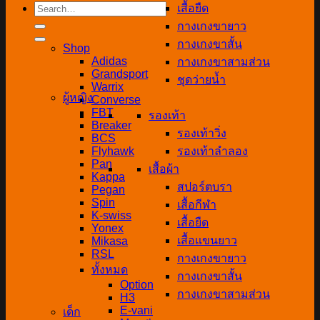
Search
เสื้อยืด
for:
กางเกงขายาว
กางเกงขาสั้น
Shop
Adidas
กางเกงขาสามส่วน
Grandsport
ชุดว่ายน้ำ
Warrix
ผู้หญิง
Converse
FBT
รองเท้า
Breaker
รองเท้าวิ่ง
BCS
Flyhawk
รองเท้าลำลอง
Pan
เสื้อผ้า
Kappa
สปอร์ตบรา
Pegan
Spin
เสื้อกีฬา
K-swiss
เสื้อยืด
Yonex
เสื้อแขนยาว
Mikasa
RSL
กางเกงขายาว
ทั้งหมด
กางเกงขาสั้น
Option
กางเกงขาสามส่วน
H3
E-vani
เด็ก