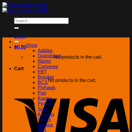
Skip
to
content
Search
for:
Login
Shop
฿
0.00
Adidas
Grandsport
No products in the cart.
Warrix
Converse
Cart
FBT
Breaker
No products in the cart.
BCS
Flyhawk
Pan
Kappa
Pegan
Spin
K-swiss
Yonex
Mikasa
RSL