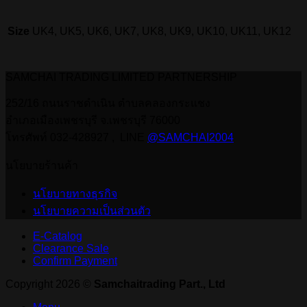
Size
UK4, UK5, UK6, UK7, UK8, UK9, UK10, UK11, UK12
SAMCHAI TRADING LIMITED PARTNERSHIP
252/16 ถนนราชดำเนิน ตำบลคลองกระแชง
อำเภอเมืองเพชรบุรี จ.เพชรบุรี 76000
โทรศัพท์ 032-428927 , LINE
@SAMCHAI2004
นโยบายร้านค้า
นโยบายทางธุรกิจ
นโยบายความเป็นส่วนตัว
E-Catalog
Clearance Sale
Confirm Payment
Copyright 2026 ©
Samchaitrading Part., Ltd