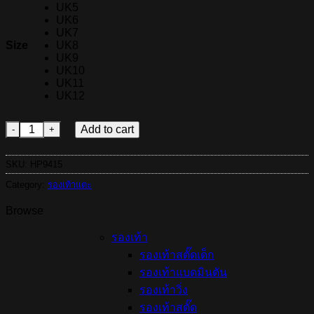
฿1,800.00.
฿1,500.00.
UK5
UK6
UK7
Size
UK8
UK9
UK10
UK11
UK12
รองเท้าแตะ ADIDAS ADICANE - Sand Strata/Earth Strata (HP9
Add to cart
SKU:
HP9415
Category:
รองเท้าแตะ
Browse
รองเท้า
รองเท้าสตั๊ดเด็ก
รองเท้าแบดมินตัน
รองเท้าวิ่ง
รองเท้าสตั๊ด