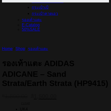
กระเป๋าสะพายข้าง
กระเป๋าเป้
กระเป๋าคาดเอว
รองเท้าแตะ
E-Catalog
50%SALE
Home
/
Shop
/
รองเท้าแตะ
รองเท้าแตะ ADIDAS
ADICANE – Sand
Strata/Earth Strata (HP9415)
Original
Current
1,800.00
1,500.00
฿
฿
price
price
CLEAR
was:
is:
UK4