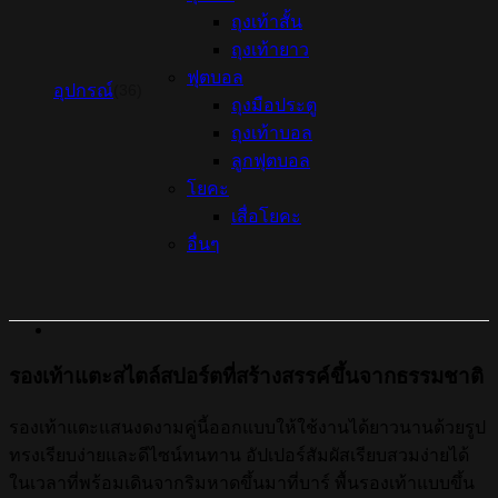
ถุงเท้าสั้น
ถุงเท้ายาว
ฟุตบอล
อุปกรณ์
(36)
ถุงมือประตู
ถุงเท้าบอล
ลูกฟุตบอล
โยคะ
เสื่อโยคะ
อื่นๆ
รองเท้าแตะสไตล์สปอร์ตที่สร้างสรรค์ขึ้นจากธรรมชาติ
รองเท้าแตะแสนงดงามคู่นี้ออกแบบให้ใช้งานได้ยาวนานด้วยรูป
ทรงเรียบง่ายและดีไซน์ทนทาน อัปเปอร์สัมผัสเรียบสวมง่ายได้
ในเวลาที่พร้อมเดินจากริมหาดขึ้นมาที่บาร์ พื้นรองเท้าแบบขึ้น