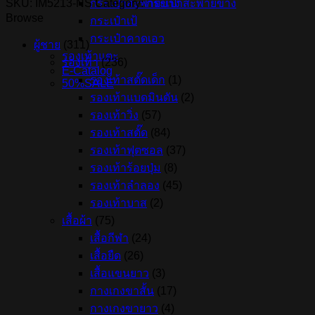
กระเป๋าสะพายข้าง
SKU:
IM5213-NS
Category:
กระเป๋าสะพายข้าง
ข้าง
Browse
กระเป๋าเป้
ADIDAS
MUST
กระเป๋าคาดเอว
ผู้ชาย
(311)
HAVES
รองเท้าแตะ
SACOCHE
รองเท้า
(236)
E-Catalog
-
รองเท้าสตั๊ดเด็ก
(1)
50%SALE
Charcoal
รองเท้าแบดมินตัน
(2)
(IM5213)
quantity
รองเท้าวิ่ง
(57)
รองเท้าสตั๊ด
(84)
รองเท้าฟุตซอล
(37)
รองเท้าร้อยปุ่ม
(8)
รองเท้าลำลอง
(45)
รองเท้าบาส
(2)
เสื้อผ้า
(75)
เสื้อกีฬา
(24)
เสื้อยืด
(26)
เสื้อแขนยาว
(3)
กางเกงขาสั้น
(17)
กางเกงขายาว
(4)