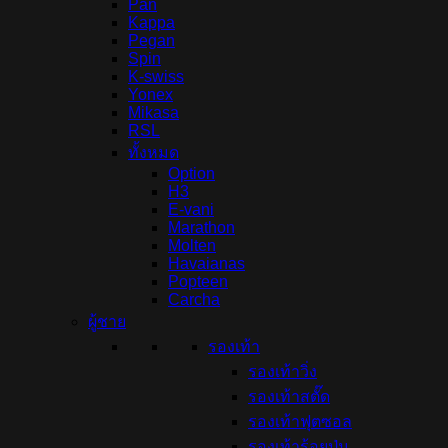
Pan
Kappa
Pegan
Spin
K-swiss
Yonex
Mikasa
RSL
ทั้งหมด
Option
H3
E-vani
Marathon
Molten
Havaianas
Popteen
Carcha
ผู้ชาย
รองเท้า
รองเท้าวิ่ง
รองเท้าสตั๊ด
รองเท้าฟุตซอล
รองเท้าร้อยปุ่ม