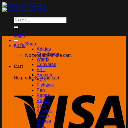
Skip
to
content
Search
for:
Login
Shop
฿
0.00
Adidas
Grandsport
No products in the cart.
Warrix
Converse
Cart
FBT
Breaker
No products in the cart.
BCS
Flyhawk
Pan
Kappa
Pegan
Spin
K-swiss
Yonex
Mikasa
RSL