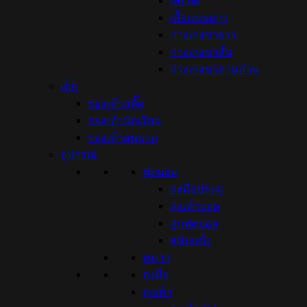
เสื้อยืด
เสื้อแขนยาว
กางเกงขายาว
กางเกงขาสั้น
กางเกงขาสามส่วน
เด็ก
รองเท้าสตั๊ด
รองเท้านักเรียน
รองเท้าอนุบาล
อุปกรณ์
ฟุตบอล
ถุงมือประตู
ถุงเท้าบอล
ลูกฟุตบอล
สนับแข้ง
หมวก
ถุงมือ
ถุงเท้า