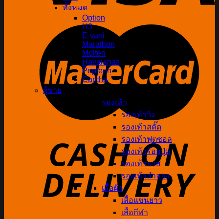
ทั้งหมด
Option
H3
E-vani
Marathon
Molten
Havaianas
Popteen
Carcha
ผู้ชาย
รองเท้า
รองเท้าวิ่ง
รองเท้าสตั๊ด
รองเท้าฟุตซอล
รองเท้าร้อยปุ่ม
รองเท้าบาส
รองเท้าลำลอง
เสื้อผ้า
เสื้อแขนยาว
เสื้อกีฬา