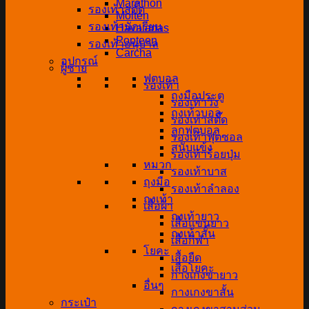
Marathon
รองเท้าสตั๊ด
Molten
รองเท้านักเรียน
Havaianas
Popteen
รองเท้าอนุบาล
Carcha
อุปกรณ์
ผู้ชาย
ฟุตบอล
รองเท้า
ถุงมือประตู
รองเท้าวิ่ง
ถุงเท้าบอล
รองเท้าสตั๊ด
ลูกฟุตบอล
รองเท้าฟุตซอล
สนับแข้ง
รองเท้าร้อยปุ่ม
หมวก
รองเท้าบาส
ถุงมือ
รองเท้าลำลอง
ถุงเท้า
เสื้อผ้า
ถุงเท้ายาว
เสื้อแขนยาว
ถุงเท้าสั้น
เสื้อกีฬา
โยคะ
เสื้อยืด
เสื่อโยคะ
กางเกงขายาว
อื่นๆ
กางเกงขาสั้น
กระเป๋า