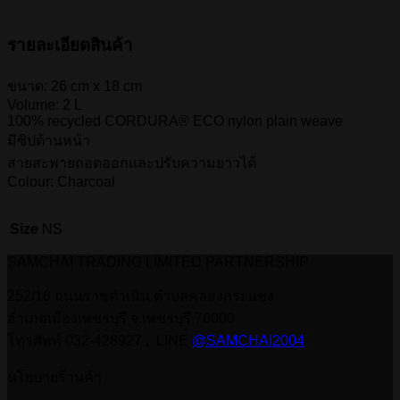
รายละเอียดสินค้า
ขนาด: 26 cm x 18 cm
Volume: 2 L
100% recycled CORDURA® ECO nylon plain weave
มีซิปด้านหน้า
สายสะพายถอดออกและปรับความยาวได้
Colour: Charcoal
Size
NS
SAMCHAI TRADING LIMITED PARTNERSHIP
252/16 ถนนราชดำเนิน ตำบลคลองกระแชง
อำเภอเมืองเพชรบุรี จ.เพชรบุรี 76000
โทรศัพท์ 032-428927 , LINE
@SAMCHAI2004
นโยบายร้านค้า