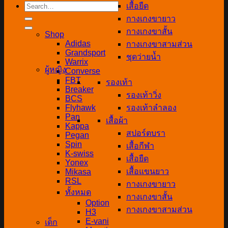
Search
เสื้อยืด
for:
กางเกงขายาว
กางเกงขาสั้น
Shop
Adidas
กางเกงขาสามส่วน
Grandsport
ชุดว่ายน้ำ
Warrix
ผู้หญิง
Converse
FBT
รองเท้า
Breaker
รองเท้าวิ่ง
BCS
Flyhawk
รองเท้าลำลอง
Pan
เสื้อผ้า
Kappa
สปอร์ตบรา
Pegan
Spin
เสื้อกีฬา
K-swiss
เสื้อยืด
Yonex
เสื้อแขนยาว
Mikasa
RSL
กางเกงขายาว
ทั้งหมด
กางเกงขาสั้น
Option
กางเกงขาสามส่วน
H3
E-vani
เด็ก