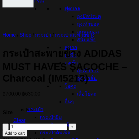
อุปกรณ์
ฟุตบอล
ถุงมือประตู
ถุงเท้าบอล
ลูกฟุตบอล
Home
/
Shop
/
กระเป๋า
/
กระเป๋าสะพายข้าง
สนับแข้ง
หมวก
กระเป๋าสะพายข้าง ADIDAS
ถุงมือ
ถุงเท้า
MUST HAVES SACOCHE –
ถุงเท้ายาว
Charcoal (IM5213)
ถุงเท้าสั้น
โยคะ
Original
Current
เสื่อโยคะ
฿
700.00
฿
630.00
price
price
อื่นๆ
was:
is:
กระเป๋า
NS
฿700.00.
฿630.00.
Size
กระเป๋ายิม
Clear
กระเป๋ารองเท้า
กระเป๋า
กระเป๋าดัฟเฟิล
Add to cart
สะพาย