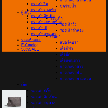
กางเกงขาสามส่วน
กระเป๋ายิม
ชุดว่ายน้ำ
กระเป๋ารองเท้า
ผู้หญิง
กระเป๋าดัฟเฟิล
รองเท้า
กระเป๋าสะพายข้าง
รองเท้าวิ่ง
กระเป๋าเป้
รองเท้าลำลอง
กระเป๋าคาดเอว
เสื้อผ้า
รองเท้าแตะ
สปอร์ตบรา
E-Catalog
เสื้อกีฬา
50%SALE
เสื้อยืด
เสื้อแขนยาว
กางเกงขายาว
กางเกงขาสั้น
กางเกงขาสามส่วน
เด็ก
รองเท้าสตั๊ด
รองเท้านักเรียน
รองเท้าอนุบาล