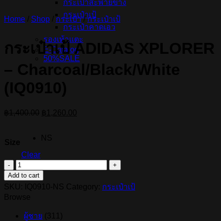
กระเป๋าสะพายข้าง
กระเป๋าเป้
Home
/
Shop
/
กระเป๋า
/
กระเป๋าเป้
กระเป๋าคาดเอว
รองเท้าแตะ
กระเป๋าเป้ ADIDAS XPLORER
E-Catalog
50%SALE
– Charcoal/Black/White
(IQ0910)
Original
Current
฿
1,400.00
฿
1,260.00
price
price
was:
is:
NS
฿1,400.00.
฿1,260.00.
Size
Clear
กระเป๋า
Add to cart
เป้
SKU:
IQ0910-NS
Category:
กระเป๋าเป้
ADIDAS
Browse
XPLORER
-
Charcoal/Black/White
ผู้ชาย
(311)