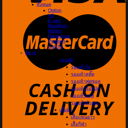
ทั้งหมด
Option
H3
E-vani
Marathon
Molten
Havaianas
Popteen
Carcha
ผู้ชาย
รองเท้า
รองเท้าวิ่ง
รองเท้าสตั๊ด
รองเท้าฟุตซอล
รองเท้าร้อยปุ่ม
รองเท้าบาส
รองเท้าลำลอง
เสื้อผ้า
เสื้อแขนยาว
เสื้อกีฬา