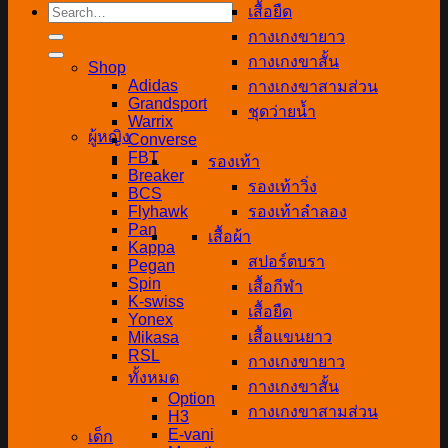
Search
เสื้อยืด
for:
กางเกงขายาว
กางเกงขาสั้น
Shop
Adidas
กางเกงขาสามส่วน
Grandsport
ชุดว่ายน้ำ
Warrix
ผู้หญิง
Converse
FBT
รองเท้า
Breaker
รองเท้าวิ่ง
BCS
Flyhawk
รองเท้าลำลอง
Pan
เสื้อผ้า
Kappa
สปอร์ตบรา
Pegan
Spin
เสื้อกีฬา
K-swiss
เสื้อยืด
Yonex
เสื้อแขนยาว
Mikasa
RSL
กางเกงขายาว
ทั้งหมด
กางเกงขาสั้น
Option
กางเกงขาสามส่วน
H3
E-vani
เด็ก