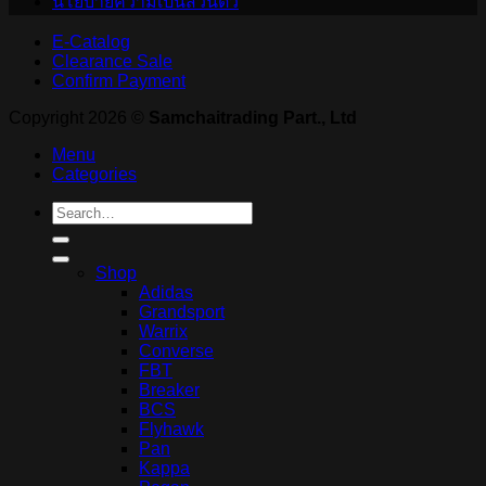
นโยบายความเป็นส่วนตัว
E-Catalog
Clearance Sale
Confirm Payment
Copyright 2026 ©
Samchaitrading Part., Ltd
Menu
Categories
Search
for:
Shop
Adidas
Grandsport
Warrix
Converse
FBT
Breaker
BCS
Flyhawk
Pan
Kappa