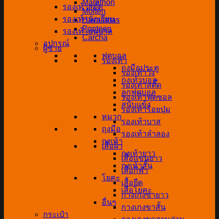
Marathon
รองเท้าสตั๊ด
Molten
รองเท้านักเรียน
Havaianas
Popteen
รองเท้าอนุบาล
Carcha
อุปกรณ์
ผู้ชาย
ฟุตบอล
รองเท้า
ถุงมือประตู
รองเท้าวิ่ง
ถุงเท้าบอล
รองเท้าสตั๊ด
ลูกฟุตบอล
รองเท้าฟุตซอล
สนับแข้ง
รองเท้าร้อยปุ่ม
หมวก
รองเท้าบาส
ถุงมือ
รองเท้าลำลอง
ถุงเท้า
เสื้อผ้า
ถุงเท้ายาว
เสื้อแขนยาว
ถุงเท้าสั้น
เสื้อกีฬา
โยคะ
เสื้อยืด
เสื่อโยคะ
กางเกงขายาว
อื่นๆ
กางเกงขาสั้น
กระเป๋า