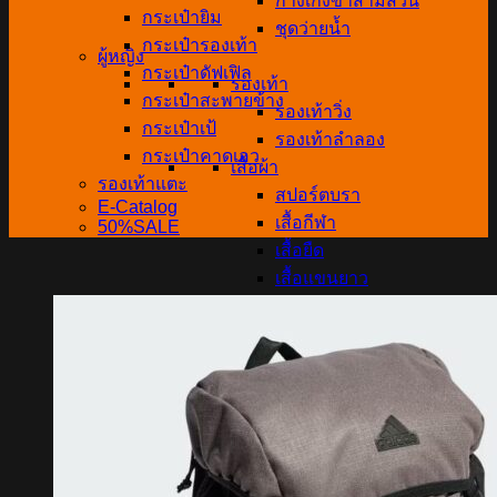
กางเกงขาสามส่วน
กระเป๋ายิม
ชุดว่ายน้ำ
กระเป๋ารองเท้า
ผู้หญิง
กระเป๋าดัฟเฟิล
รองเท้า
กระเป๋าสะพายข้าง
รองเท้าวิ่ง
กระเป๋าเป้
รองเท้าลำลอง
กระเป๋าคาดเอว
เสื้อผ้า
รองเท้าแตะ
สปอร์ตบรา
E-Catalog
เสื้อกีฬา
50%SALE
เสื้อยืด
เสื้อแขนยาว
กางเกงขายาว
กางเกงขาสั้น
กางเกงขาสามส่วน
เด็ก
รองเท้าสตั๊ด
รองเท้านักเรียน
รองเท้าอนุบาล