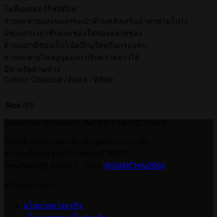
โพลีเอสเตอร์รีฟสต๊อฟ
สายสะพายและแผงกระเป๋าด้านหลังเสริมผ้าตาข่ายโปร่ง
มีช่องกระเป๋าซิปและช่องใส่ของหลายช่อง
ด้านนอกมีช่องเก็บโน้ตบุ๊กบุวัสดุกันกระแทก
สายสะพายไหล่บุนุ่มและปรับความยาวได้
มีสายรัดด้านข้าง
Colour: Charcoal / Black / White
Size
NS
SAMCHAI TRADING LIMITED PARTNERSHIP
252/16 ถนนราชดำเนิน ตำบลคลองกระแชง
อำเภอเมืองเพชรบุรี จ.เพชรบุรี 76000
โทรศัพท์ 032-428927 , LINE
@SAMCHAI2004
นโยบายร้านค้า
นโยบายทางธุรกิจ