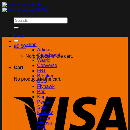
Skip
to
content
Search
for:
Login
Shop
฿
0.00
Adidas
Grandsport
No products in the cart.
Warrix
Converse
Cart
FBT
Breaker
No products in the cart.
BCS
Flyhawk
Pan
Kappa
Pegan
Spin
K-swiss
Yonex
Mikasa
RSL