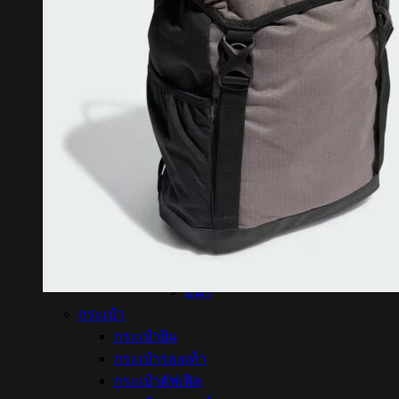
อุปกรณ์
ฟุตบอล
ถุงมือประตู
ถุงเท้าบอล
ลูกฟุตบอล
สนับแข้ง
หมวก
ถุงมือ
ถุงเท้า
ถุงเท้ายาว
ถุงเท้าสั้น
โยคะ
เสื่อโยคะ
อื่นๆ
กระเป๋า
กระเป๋ายิม
กระเป๋ารองเท้า
กระเป๋าดัฟเฟิล