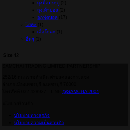
ถุงมือประตู
(2)
ถุงเท้าบอล
(2)
ลูกฟุตบอล
(17)
โยคะ
(1)
เสื่อโยคะ
(1)
อื่นๆ
(1)
Size
42
SAMCHAI TRADING LIMITED PARTNERSHIP
252/16 ถนนราชดำเนิน ตำบลคลองกระแชง
อำเภอเมืองเพชรบุรี จ.เพชรบุรี 76000
โทรศัพท์ 032-428927 , LINE
@SAMCHAI2004
นโยบายร้านค้า
นโยบายทางธุรกิจ
นโยบายความเป็นส่วนตัว