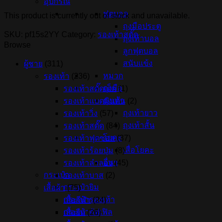
อุปกรณ์
ฟุตบอล
This product is currently out of stock and unavailable.
ถุงมือประตู
SKU:
pf15s2YY
Category:
รองเท้าสตั๊ด
ถุงเท้าบอล
Browse
ลูกฟุตบอล
สนับแข้ง
ผู้ชาย
(311)
หมวก
รองเท้า
(236)
ถุงมือ
รองเท้าสตั๊ดเด็ก
(1)
ถุงเท้า
รองเท้าแบดมินตัน
(2)
ถุงเท้ายาว
รองเท้าวิ่ง
(57)
ถุงเท้าสั้น
รองเท้าสตั๊ด
(84)
โยคะ
รองเท้าฟุตซอล
(37)
เสื่อโยคะ
รองเท้าร้อยปุ่ม
(8)
อื่นๆ
รองเท้าลำลอง
(45)
กระเป๋า
รองเท้าบาส
(2)
กระเป๋ายิม
เสื้อผ้า
(75)
กระเป๋ารองเท้า
เสื้อกีฬา
(24)
กระเป๋าดัฟเฟิล
เสื้อยืด
(26)