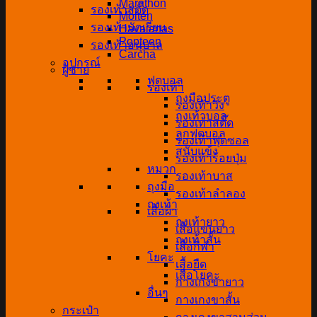
Marathon
รองเท้าสตั๊ด
Molten
รองเท้านักเรียน
Havaianas
Popteen
รองเท้าอนุบาล
Carcha
อุปกรณ์
ผู้ชาย
ฟุตบอล
รองเท้า
ถุงมือประตู
รองเท้าวิ่ง
ถุงเท้าบอล
รองเท้าสตั๊ด
ลูกฟุตบอล
รองเท้าฟุตซอล
สนับแข้ง
รองเท้าร้อยปุ่ม
หมวก
รองเท้าบาส
ถุงมือ
รองเท้าลำลอง
ถุงเท้า
เสื้อผ้า
ถุงเท้ายาว
เสื้อแขนยาว
ถุงเท้าสั้น
เสื้อกีฬา
โยคะ
เสื้อยืด
เสื่อโยคะ
กางเกงขายาว
อื่นๆ
กางเกงขาสั้น
กระเป๋า