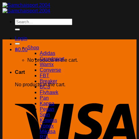
Skip
to
content
Search
for:
Login
Shop
฿
0.00
Adidas
Grandsport
No products in the cart.
Warrix
Converse
Cart
FBT
Breaker
No products in the cart.
BCS
Flyhawk
Pan
Kappa
Pegan
Spin
K-swiss
Yonex
Mikasa
RSL