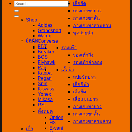
Search
เสื้อยืด
for:
กางเกงขายาว
กางเกงขาสั้น
Shop
Adidas
กางเกงขาสามส่วน
Grandsport
ชุดว่ายน้ำ
Warrix
ผู้หญิง
Converse
FBT
รองเท้า
Breaker
รองเท้าวิ่ง
BCS
Flyhawk
รองเท้าลำลอง
Pan
เสื้อผ้า
Kappa
สปอร์ตบรา
Pegan
Spin
เสื้อกีฬา
K-swiss
เสื้อยืด
Yonex
เสื้อแขนยาว
Mikasa
RSL
กางเกงขายาว
ทั้งหมด
กางเกงขาสั้น
Option
กางเกงขาสามส่วน
H3
E-vani
เด็ก