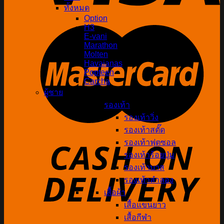
ทั้งหมด
Option
H3
E-vani
Marathon
Molten
Havaianas
Popteen
Carcha
ผู้ชาย
รองเท้า
รองเท้าวิ่ง
รองเท้าสตั๊ด
รองเท้าฟุตซอล
รองเท้าร้อยปุ่ม
รองเท้าบาส
รองเท้าลำลอง
เสื้อผ้า
เสื้อแขนยาว
เสื้อกีฬา