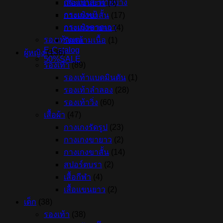
กระเป๋าสะพายข้าง
เสื้อแขนยาว
(3)
กระเป๋าเป้
กางเกงขาสั้น
(17)
กระเป๋าคาดเอว
กางเกงขายาว
(4)
รองเท้าแตะ
รัดกล้ามเนื้อ
(1)
E-Catalog
ผู้หญิง
(136)
50%SALE
รองเท้า
(89)
รองเท้าแบดมินตัน
(1)
รองเท้าลำลอง
(28)
รองเท้าวิ่ง
(60)
เสื้อผ้า
(47)
กางเกงรัดรูป
(23)
กางเกงขายาว
(2)
กางเกงขาสั้น
(14)
สปอร์ตบรา
(2)
เสื้อกีฬา
(4)
เสื้อแขนยาว
(2)
เด็ก
(38)
รองเท้า
(38)