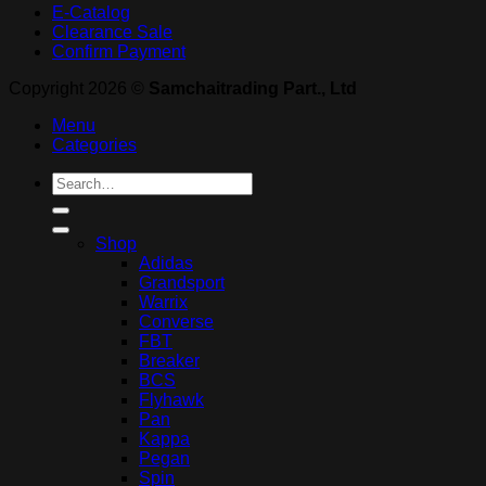
E-Catalog
Clearance Sale
Confirm Payment
Copyright 2026 ©
Samchaitrading Part., Ltd
Menu
Categories
Search
for:
Shop
Adidas
Grandsport
Warrix
Converse
FBT
Breaker
BCS
Flyhawk
Pan
Kappa
Pegan
Spin