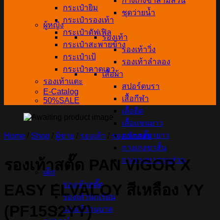
กางเกงขาสามส่วน
กระเป๋ายิม
ชุดว่ายน้ำ
กระเป๋ารองเท้า
ผู้หญิง
กระเป๋าดัฟเฟิล
รองเท้า
กระเป๋าสะพายข้าง
รองเท้าวิ่ง
กระเป๋าเป้
รองเท้าลำลอง
กระเป๋าคาดเอว
เสื้อผ้า
รองเท้าแตะ
สปอร์ตบรา
E-Catalog
เสื้อกีฬา
50%SALE
เสื้อยืด
เสื้อแขนยาว
กางเกงขายาว
Home
/
Shop
/
ผู้ชาย
/
รองเท้า
/
รองเท้าสตั๊ด
กางเกงขาสั้น
กางเกงขาสามส่วน
รองเท้าสตั๊ด PAN VIGOR X
เด็ก
รองเท้าสตั๊ด
EASY ELVALOY สีเหลือง YY
รองเท้านักเรียน
(PF15S2YY)
รองเท้าอนุบาล