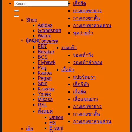
Search
เสื้อยืด
for:
กางเกงขายาว
กางเกงขาสั้น
Shop
Adidas
กางเกงขาสามส่วน
Grandsport
ชุดว่ายน้ำ
Warrix
ผู้หญิง
Converse
FBT
รองเท้า
Breaker
รองเท้าวิ่ง
BCS
Flyhawk
รองเท้าลำลอง
Pan
เสื้อผ้า
Kappa
สปอร์ตบรา
Pegan
Spin
เสื้อกีฬา
K-swiss
เสื้อยืด
Yonex
เสื้อแขนยาว
Mikasa
RSL
กางเกงขายาว
ทั้งหมด
กางเกงขาสั้น
Option
กางเกงขาสามส่วน
H3
E-vani
เด็ก