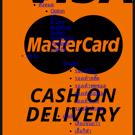
ทั้งหมด
Option
H3
E-vani
Marathon
Molten
Havaianas
Popteen
Carcha
ผู้ชาย
รองเท้า
รองเท้าวิ่ง
รองเท้าสตั๊ด
รองเท้าฟุตซอล
รองเท้าร้อยปุ่ม
รองเท้าบาส
รองเท้าลำลอง
เสื้อผ้า
เสื้อแขนยาว
เสื้อกีฬา