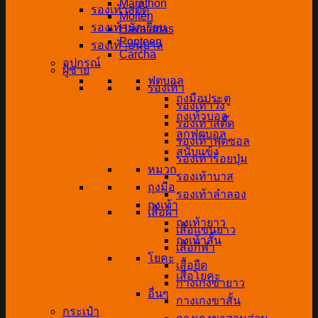
Marathon
รองเท้าสตั๊ด
Molten
รองเท้านักเรียน
Havaianas
Popteen
รองเท้าอนุบาล
Carcha
อุปกรณ์
ผู้ชาย
ฟุตบอล
รองเท้า
ถุงมือประตู
รองเท้าวิ่ง
ถุงเท้าบอล
รองเท้าสตั๊ด
ลูกฟุตบอล
รองเท้าฟุตซอล
สนับแข้ง
รองเท้าร้อยปุ่ม
หมวก
รองเท้าบาส
ถุงมือ
รองเท้าลำลอง
ถุงเท้า
เสื้อผ้า
ถุงเท้ายาว
เสื้อแขนยาว
ถุงเท้าสั้น
เสื้อกีฬา
โยคะ
เสื้อยืด
เสื่อโยคะ
กางเกงขายาว
อื่นๆ
กางเกงขาสั้น
กระเป๋า