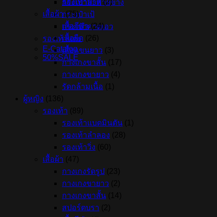
รองเท้าบาส
(2)
กระเป๋าสะพายข้าง
เสื้อผ้า
(75)
กระเป๋าเป้
เสื้อกีฬา
(24)
กระเป๋าคาดเอว
เสื้อยืด
(26)
รองเท้าแตะ
E-Catalog
เสื้อแขนยาว
(3)
50%SALE
กางเกงขาสั้น
(17)
กางเกงขายาว
(4)
รัดกล้ามเนื้อ
(1)
ผู้หญิง
(136)
รองเท้า
(89)
รองเท้าแบดมินตัน
(1)
รองเท้าลำลอง
(28)
รองเท้าวิ่ง
(60)
เสื้อผ้า
(47)
กางเกงรัดรูป
(23)
กางเกงขายาว
(2)
กางเกงขาสั้น
(14)
สปอร์ตบรา
(2)