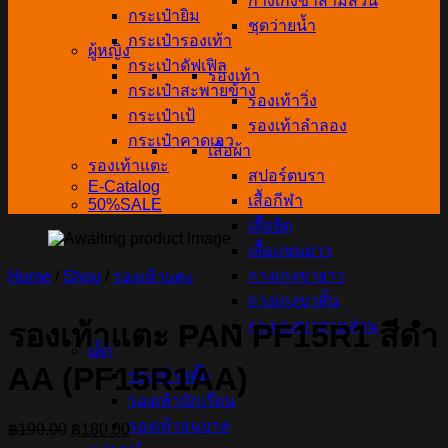
กางเกงขาสามส่วน
กระเป๋ายิม
ชุดว่ายน้ำ
กระเป๋ารองเท้า
ผู้หญิง
กระเป๋าดัฟเฟิล
รองเท้า
กระเป๋าสะพายข้าง
รองเท้าวิ่ง
กระเป๋าเป้
รองเท้าลำลอง
กระเป๋าคาดเอว
เสื้อผ้า
รองเท้าแตะ
สปอร์ตบรา
E-Catalog
เสื้อกีฬา
50%SALE
เสื้อยืด
เสื้อแขนยาว
กางเกงขายาว
Home
/
Shop
/
รองเท้าแตะ
กางเกงขาสั้น
กางเกงขาสามส่วน
รองเท้าแตะ PAN PF15R1 สีดำ
เด็ก
AA (PF15R1AA)
รองเท้าสตั๊ด
รองเท้านักเรียน
รองเท้าอนุบาล
Original
Current
฿
199.00
฿
180.00
price
price