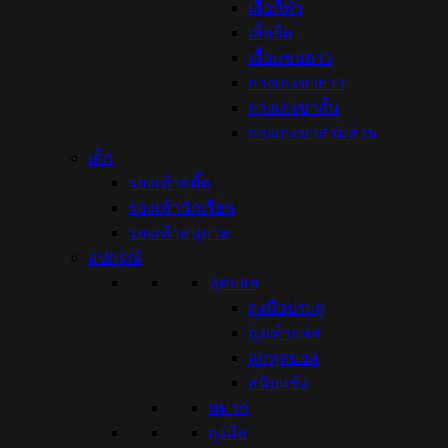
เสื้อกีฬา
เสื้อยืด
เสื้อแขนยาว
กางเกงขายาว
กางเกงขาสั้น
กางเกงขาสามส่วน
เด็ก
รองเท้าสตั๊ด
รองเท้านักเรียน
รองเท้าอนุบาล
อุปกรณ์
ฟุตบอล
ถุงมือประตู
ถุงเท้าบอล
ลูกฟุตบอล
สนับแข้ง
หมวก
ถุงมือ