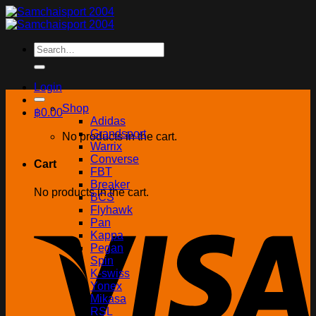
Skip
to
content
Search
for:
Login
Shop
฿
0.00
Adidas
Grandsport
No products in the cart.
Warrix
Converse
Cart
FBT
Breaker
No products in the cart.
BCS
Flyhawk
Pan
Kappa
Pegan
Spin
K-swiss
Yonex
Mikasa
RSL