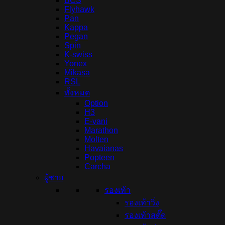
BCS
Flyhawk
Pan
Kappa
Pegan
Spin
K-swiss
Yonex
Mikasa
RSL
ทั้งหมด
Option
H3
E-vani
Marathon
Molten
Havaianas
Popteen
Carcha
ผู้ชาย
รองเท้า
รองเท้าวิ่ง
รองเท้าสตั๊ด