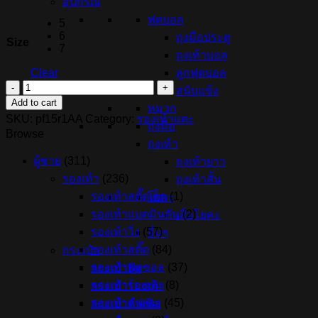
อุปกรณ์
was:
is:
ฟุตบอล
5
฿199.00.
฿180.00.
6
ถุงมือประตู
Size
7
ถุงเท้าบอล
ลูกฟุตบอล
Clear
รองเท้า
สนับแข้ง
Add to cart
แตะ
หมวก
SKU:
pf15r1AA
Category:
รองเท้าแตะ
PAN
ถุงมือ
Browse
PF15R1
ถุงเท้า
สีดำ
ผู้ชาย
(311)
ถุงเท้ายาว
AA
(PF15R1AA)
รองเท้า
(236)
ถุงเท้าสั้น
quantity
รองเท้าสตั๊ดเด็ก
(1)
โยคะ
รองเท้าแบดมินตัน
(2)
เสื่อโยคะ
รองเท้าวิ่ง
(57)
อื่นๆ
รองเท้าสตั๊ด
(84)
กระเป๋า
รองเท้าฟุตซอล
(37)
กระเป๋ายิม
รองเท้าร้อยปุ่ม
(8)
กระเป๋ารองเท้า
รองเท้าลำลอง
(45)
กระเป๋าดัฟเฟิล