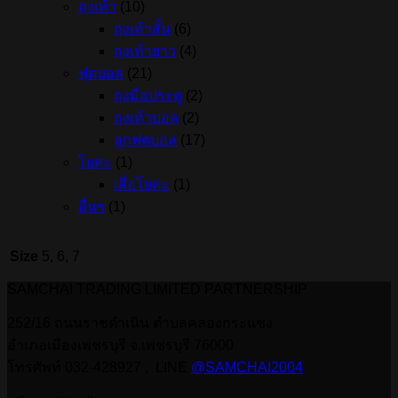
ถุงเท้า
(10)
ถุงเท้าสั้น
(6)
ถุงเท้ายาว
(4)
ฟุตบอล
(21)
ถุงมือประตู
(2)
ถุงเท้าบอล
(2)
ลูกฟุตบอล
(17)
โยคะ
(1)
เสื่อโยคะ
(1)
อื่นๆ
(1)
Size
5, 6, 7
SAMCHAI TRADING LIMITED PARTNERSHIP
252/16 ถนนราชดำเนิน ตำบลคลองกระแชง
อำเภอเมืองเพชรบุรี จ.เพชรบุรี 76000
โทรศัพท์ 032-428927 , LINE
@SAMCHAI2004