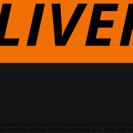
 vulputate massa. Fusce ante magna, iaculis ut purus ut, facilis
eu venenatis vehicula. Phasellus et magna nulla. Proin ante nunc