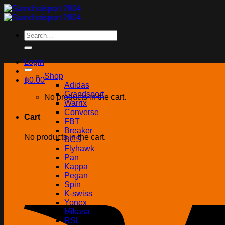
Skip
to
content
Search
for:
Login
Shop
฿
0.00
Adidas
Grandsport
No products in the cart.
Warrix
Converse
Cart
FBT
Breaker
No products in the cart.
BCS
Flyhawk
Pan
Kappa
Pegan
Spin
K-swiss
Yonex
Mikasa
RSL