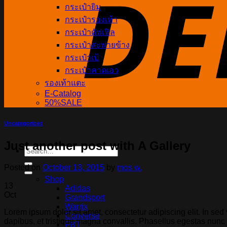
กระเป๋ายิม
กระเป๋ารองเท้า
กระเป๋าดัฟเฟิล
กระเป๋าสะพายข้าง
กระเป๋าเป้
กระเป๋าคาดเอว
รองเท้าแตะ
E-Catalog
50%SALE
Uncategorized
Just another post with A Gallery
Search
for:
Posted on
October 13, 2015
by
mos w.
Shop
13
Adidas
Oct
Grandsport
Warrix
Lorem ipsum dolor sit amet, consectetur adipiscing elit. In sed
Converse
dapibus, et tristique magna convallis. Phasellus egestas nunc 
FBT