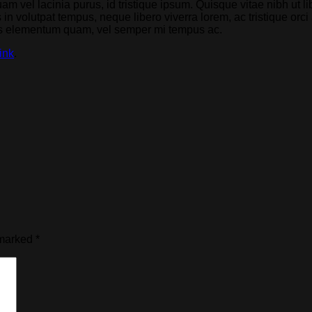
m vel lacinia purus, id tristique ipsum. Quisque vitae nibh ut l
us in volutpat tempus, neque libero viverra lorem, ac tristique o
bus elementum quam, vel semper mi tempus ac.
ink
.
 marked
*