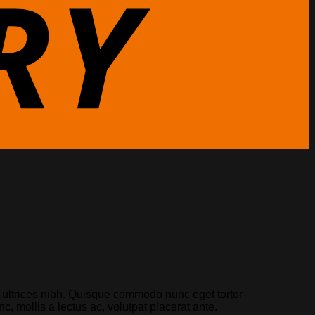
is ultrices nibh. Quisque commodo nunc eget tortor
, mollis a lectus ac, volutpat placerat ante.