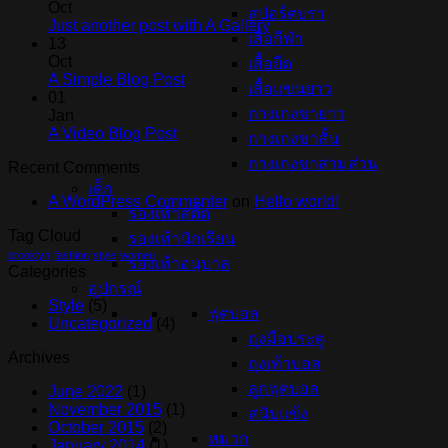
Oct
สปอร์ตบรา
Just another post with A Gallery
เสื้อกีฬา
13
Oct
เสื้อยืด
A Simple Blog Post
เสื้อแขนยาว
01
กางเกงขายาว
Jan
A Video Blog Post
กางเกงขาสั้น
กางเกงขาสามส่วน
Recent Comments
เด็ก
A WordPress Commenter
on
Hello world!
รองเท้าสตั๊ด
Tag Cloud
รองเท้านักเรียน
brooklyn
fashion
style
women
รองเท้าอนุบาล
Categories
อุปกรณ์
Style
(5)
ฟุตบอล
Uncategorized
(4)
ถุงมือประตู
Archives
ถุงเท้าบอล
ลูกฟุตบอล
June 2022
(1)
November 2015
(1)
สนับแข้ง
October 2015
(2)
หมวก
January 2014
(1)