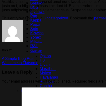
Vestibulum sit amet magna sit amet nunc faucibus mollis. Aliqua
Breaker
justo orci, a bibendum risus tincidunt id. Etiam hendrerit, met
BCS
justo adipiscing gravida sit amet et risus. Suspendisse dapi
Flyhawk
Pan
This entry was posted in
Uncategorized
. Bookmark the
permal
Kappa
Pegan
Spin
K-swiss
Yonex
Mikasa
RSL
mos w.
ทั้งหมด
Option
A Simple Blog Post
H3
Welcome to Flatsome
E-vani
Marathon
Leave a Reply
Molten
Havaianas
Your email address will not be published.
Required fields are
Popteen
Carcha
ผู้ชาย
รองเท้า
รองเท้าวิ่ง