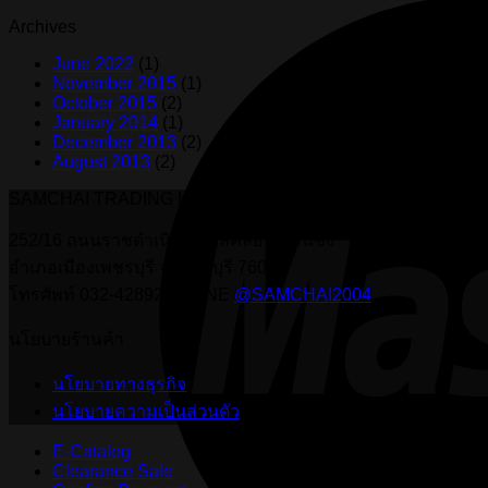
Archives
June 2022
(1)
November 2015
(1)
October 2015
(2)
January 2014
(1)
December 2013
(2)
August 2013
(2)
SAMCHAI TRADING LIMITED PARTNERSHIP
252/16 ถนนราชดำเนิน ตำบลคลองกระแชง
อำเภอเมืองเพชรบุรี จ.เพชรบุรี 76000
โทรศัพท์ 032-428927 , LINE
@SAMCHAI2004
นโยบายร้านค้า
นโยบายทางธุรกิจ
นโยบายความเป็นส่วนตัว
E-Catalog
Clearance Sale