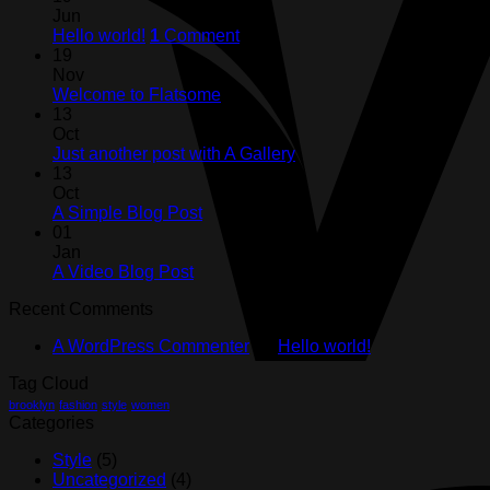
Jun
Hello world!
1
Comment
19
Nov
Welcome to Flatsome
13
Oct
Just another post with A Gallery
13
Oct
A Simple Blog Post
01
Jan
A Video Blog Post
Recent Comments
A WordPress Commenter
on
Hello world!
Tag Cloud
brooklyn
fashion
style
women
Categories
Style
(5)
Uncategorized
(4)