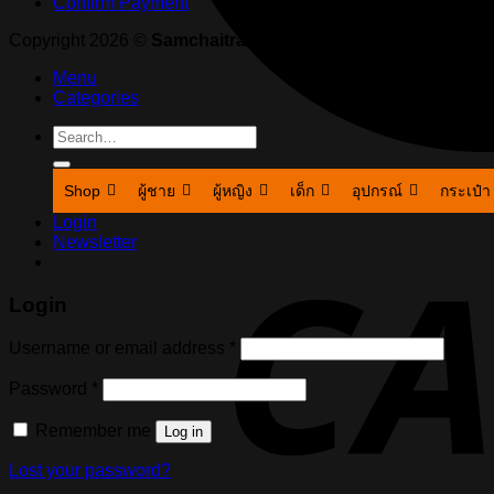
Confirm Payment
Copyright 2026 ©
Samchaitrading Part., Ltd
Menu
Categories
Search
for:
Shop
ผู้ชาย
ผู้หญิง
เด็ก
อุปกรณ์
กระเป๋า
Login
Newsletter
Login
Username or email address
*
Password
*
Remember me
Log in
Lost your password?