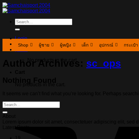
Skip
to
content
Search
for:
Login
Shop
ผู้ชาย
ผู้หญิง
เด็ก
อุปกรณ์
กระเป๋า
฿
0.00
No products in the cart.
Author Archives:
sc_ops
Cart
Nothing Found
No products in the cart.
It seems we can’t find what you’re looking for. Perhaps search
About
Lorem ipsum dolor sit amet, consectetuer adipiscing elit, se
Latest Posts
19