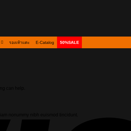
รองเท้าแตะ
E-Catalog
50%SALE
ing can help.
d diam nonummy nibh euismod tincidunt.